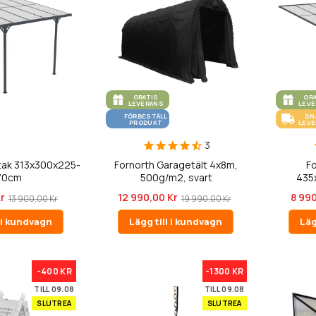
GRATIS
GR
LEVERANS
LEV
FÖRBESTÄLL
SN
PRODUKT
LEV
3
ntak 313x300x225-
Fornorth Garagetält 4x8m,
Fo
70cm
500g/m2, svart
435
r
12 990,00 Kr
8 990
13 900,00 Kr
19 990,00 Kr
l i kundvagn
Lägg till i kundvagn
Läg
-400 KR
-1300 KR
TILL 09.08
TILL 09.08
SLUTREA
SLUTREA