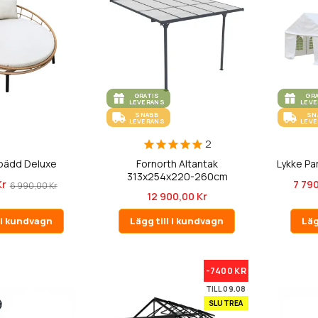
GRATIS
GR
LEVERANS
LEV
SNABB
SN
LEVERANS
LEV
2
lbädd Deluxe
Fornorth Altantak
Lykke Pa
313x254x220-260cm
Kr
7 790
6 990,00 Kr
12 900,00 Kr
l i kundvagn
Lägg till i kundvagn
Läg
-7400 KR
TILL 09.08
SLUTREA