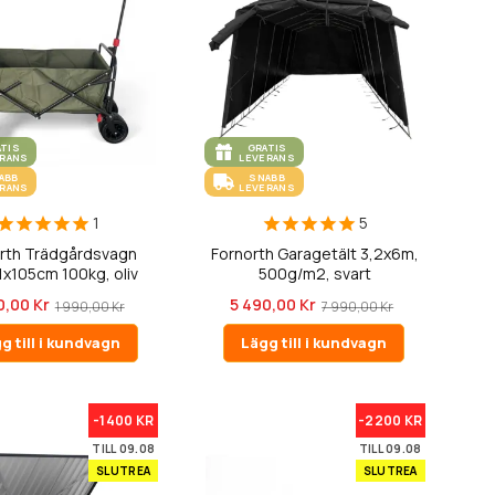
ATIS
GRATIS
ERANS
LEVERANS
ABB
SNABB
ERANS
LEVERANS
1
5
rth Trädgårdsvagn
Fornorth Garagetält 3,2x6m,
1x105cm 100kg, oliv
500g/m2, svart
0,00 Kr
5 490,00 Kr
1 990,00 Kr
7 990,00 Kr
g till i kundvagn
Lägg till i kundvagn
-1400 KR
-2200 KR
TILL 09.08
TILL 09.08
SLUTREA
SLUTREA