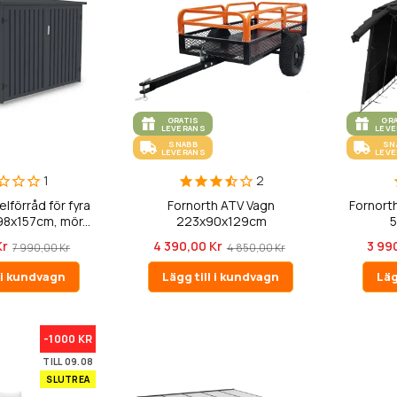
GRATIS
GR
LEVERANS
LEV
SNABB
SN
LEVERANS
LEV
1
2
lförråd för fyra
Fornorth ATV Vagn
Fornorth
98x157cm, mör...
223x90x129cm
5
Kr
4 390,00 Kr
3 99
7 990,00 Kr
4 850,00 Kr
l i kundvagn
Lägg till i kundvagn
Läg
-1000 KR
TILL 09.08
SLUTREA