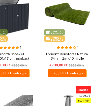
ATIS
GRATIS
ERANS
LEVERANS
ABB
SNABB
ERANS
LEVERANS
1
1
rnorth Sopskjul
Fornorth Konstgräs Natural
01x131cm, mörkgrå
34mm, 2m x 10m rulle
0,00 Kr
3 790,00 Kr
4 990,00 Kr
5 990,00 Kr
g till i kundvagn
Lägg till i kundvagn
-2500 KR
TILL 09.08
SLUTREA