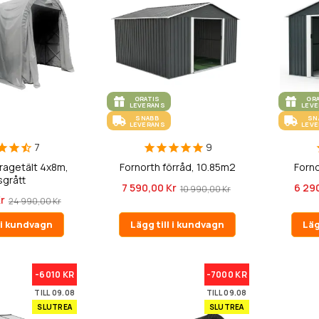
GRATIS
GR
LEVERANS
LEV
SNABB
SN
LEVERANS
LEV
7
9
ragetält 4x8m,
Fornorth förråd, 10.85m2
Forno
sgrått
7 590,00 Kr
6 29
10 990,00 Kr
Kr
24 990,00 Kr
l i kundvagn
Lägg till i kundvagn
Läg
-6010 KR
-7000 KR
TILL 09.08
TILL 09.08
SLUTREA
SLUTREA