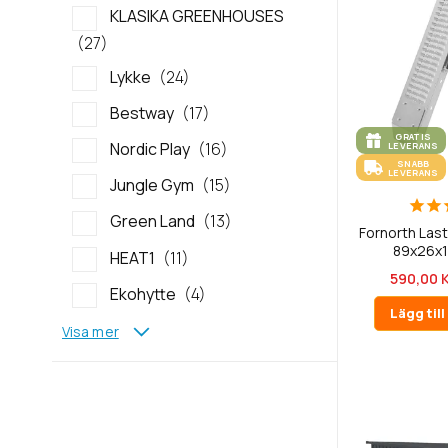
KLASIKA GREENHOUSES
27
Lykke
24
Bestway
17
GRATIS
Nordic Play
16
LEVERANS
SNABB
LEVERANS
Jungle Gym
15
Green Land
13
Fornorth Las
89x26x
HEAT1
11
590,00 
Ekohytte
4
Lägg til
Visa mer