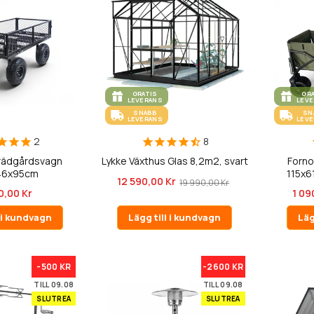
GRATIS
GR
LEVERANS
LEV
SNABB
SN
LEVERANS
LEV
2
8
Trädgårdsvagn
Lykke Växthus Glas 8,2m2, svart
Forno
46x95cm
115x6
12 590,00 Kr
19 990,00 Kr
0,00 Kr
1 09
l i kundvagn
Lägg till i kundvagn
Läg
-500 KR
-2600 KR
TILL 09.08
TILL 09.08
SLUTREA
SLUTREA