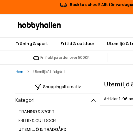
Back to school! Allt för vardage
Träning & sport
Fritid & outdoor
Utemiljö & 
Fri frakt på order över 500KR
Hem
Utemiljö & trädgård
Utemiljö 
Shoppingalternativ
Artiklar
1
-
96
a
Kategori
TRÄNING & SPORT
FRITID & OUTDOOR
UTEMILJÖ & TRÄDGÅRD