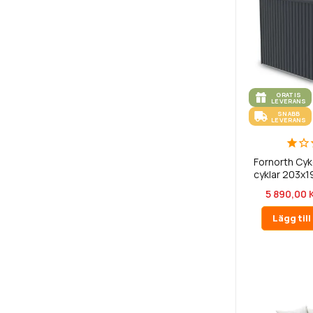
GRATIS
LEVERANS
SNABB
LEVERANS
Fornorth Cyke
cyklar 203x1
5 890,00 
Lägg til