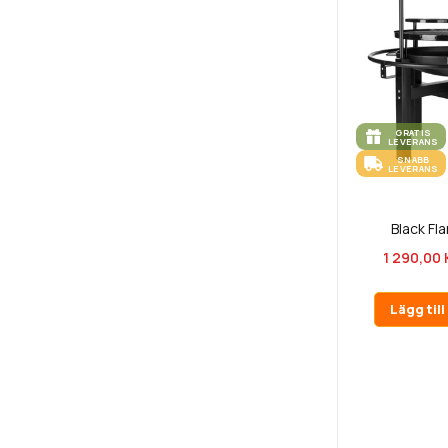
GRATIS
LEVERANS
SNABB
LEVERANS
Black Fl
1 290,00 
Lägg til