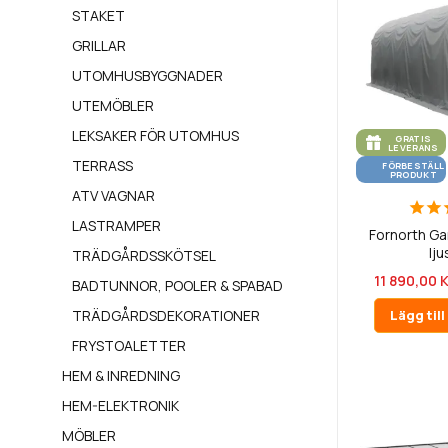
STAKET
GRILLAR
UTOMHUSBYGGNADER
UTEMÖBLER
LEKSAKER FÖR UTOMHUS
GRATIS
LEVERANS
TERRASS
FÖRBESTÄLL
PRODUKT
ATV VAGNAR
LASTRAMPER
Fornorth Ga
lju
TRÄDGÅRDSSKÖTSEL
11 890,00 
BADTUNNOR, POOLER & SPABAD
TRÄDGÅRDSDEKORATIONER
Lägg til
FRYSTOALETTER
HEM & INREDNING
HEM-ELEKTRONIK
MÖBLER