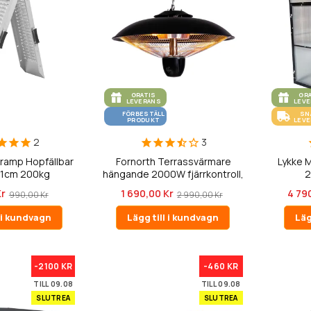
GRATIS
GR
LEVERANS
LEV
FÖRBESTÄLL
SN
PRODUKT
LEV
2
3
tramp Hopfällbar
Fornorth Terrassvärmare
Lykke M
11cm 200kg
hängande 2000W fjärrkontroll,
2
s...
Kr
1 690,00 Kr
4 79
990,00 Kr
2 990,00 Kr
l i kundvagn
Lägg till i kundvagn
Läg
-2100 KR
-460 KR
TILL 09.08
TILL 09.08
SLUTREA
SLUTREA