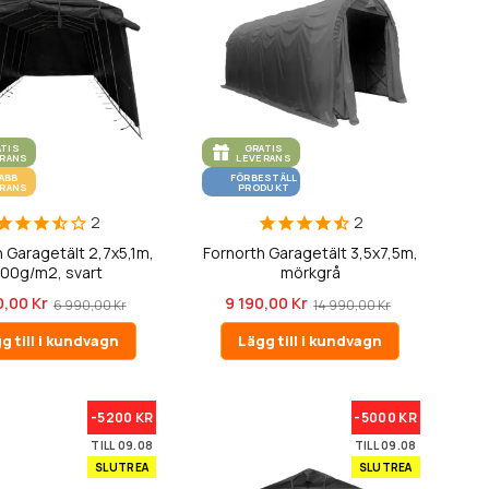
ATIS
GRATIS
ERANS
LEVERANS
ABB
FÖRBESTÄLL
ERANS
PRODUKT
2
2
 Garagetält 2,7x5,1m,
Fornorth Garagetält 3,5x7,5m,
00g/m2, svart
mörkgrå
0,00 Kr
9 190,00 Kr
6 990,00 Kr
14 990,00 Kr
g till i kundvagn
Lägg till i kundvagn
-5200 KR
-5000 KR
TILL 09.08
TILL 09.08
SLUTREA
SLUTREA