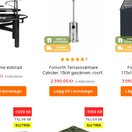
GRATIS
GR
LEVERANS
LEV
SNABB
SN
LEVERANS
LEV
1
ame eldstad
Fornorth Terrassvärmare
Fo
Cylinder, 13kW gasdriven, rostf...
173x1
Kr
1 790,00 Kr
2 390,00 Kr
3 59
4 990,00 Kr
l i kundvagn
Lägg till i kundvagn
Läg
-1200 KR
-3300 KR
TILL 09.08
TILL 09.08
SLUTREA
SLUTREA