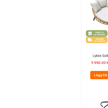
GRATIS
LEVERANS
SNABB
LEVERANS
Lykke So
5 990,00 
Lägg til