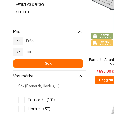
VERKTYG & BYGG
OUTLET
Pris
GRATIS
LEVERANS
Kr
SNABB
LEVERANS
Kr
Fornorth Alta
Sök
2
7 890,00 K
Varumärke
Lägg til
Fornorth
101
Hortus
37