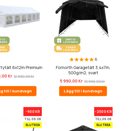
ATIS
GRATIS
ERANS
LEVERANS
ABB
SNABB
ERANS
LEVERANS
6
rtytält 6x12m Premium
Fornorth Garagetält 3,4x7m,
500g/m2, svart
,00 Kr
12 990,00 Kr
5 990,00 Kr
10 990,00 Kr
g till i kundvagn
Lägg till i kundvagn
-900 KR
-2500 KR
TILL 09.08
TILL 09.08
SLUTREA
SLUTREA