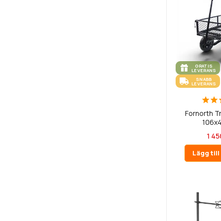
GRATIS
LEVERANS
SNABB
LEVERANS
Fornorth 
106x
1 45
Lägg til