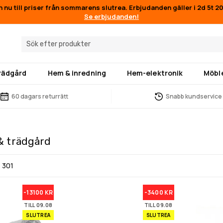
n nu till priser från sommarens slutrea. Erbjudanden gäller i
2d 5t 2
Se erbjudanden!
trädgård
Hem & inredning
Hem-elektronik
Möbl
60 dagars returrätt
Snabb kundservice
& trädgård
v
301
-13100 KR
-3400 KR
TILL 09.08
TILL 09.08
SLUTREA
SLUTREA