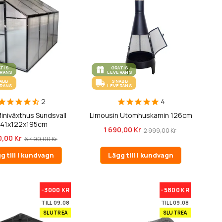
ATIS
GRATIS
ERANS
LEVERANS
ABB
SNABB
ERANS
LEVERANS
2
4
iniväxthus Sundsvall
Limousin Utomhuskamin 126cm
41x122x195cm
1 690,00 Kr
2 999,00 Kr
0,00 Kr
6 490,00 Kr
g till i kundvagn
Lägg till i kundvagn
-3000 KR
-5800 KR
TILL 09.08
TILL 09.08
SLUTREA
SLUTREA