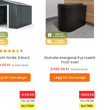
ATIS
GRATIS
ERANS
LEVERANS
ABB
SNABB
ERANS
LEVERANS
8
rth förråd, 8.84m2
Ekohytte energisnäl frys toalett
Frost svart
0,00 Kr
8 990,00 Kr
8 590,00 Kr
10 590,00 Kr
g till i kundvagn
Lägg till i kundvagn
-6910 KR
-5000 KR
TILL 09.08
TILL 09.08
SLUTREA
SLUTREA