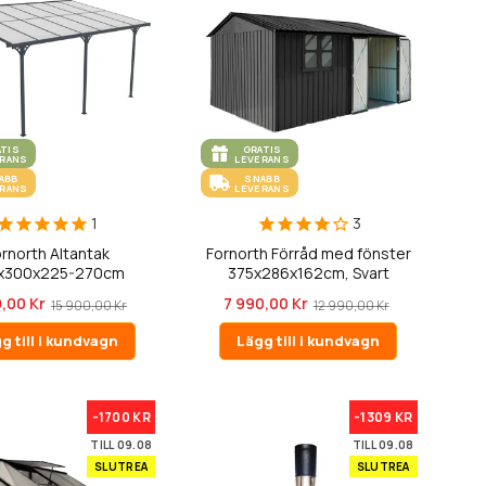
ATIS
GRATIS
ERANS
LEVERANS
ABB
SNABB
ERANS
LEVERANS
1
3
rnorth Altantak
Fornorth Förråd med fönster
x300x225-270cm
375x286x162cm, Svart
,00 Kr
7 990,00 Kr
15 900,00 Kr
12 990,00 Kr
g till i kundvagn
Lägg till i kundvagn
-1700 KR
-1309 KR
TILL 09.08
TILL 09.08
SLUTREA
SLUTREA