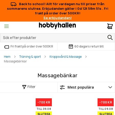
Back to school! Allt för vardagen nu till priser från
sommarens slutrea. Erbjudanden gäller i
0d 12t 58m 51s
.
Fri
frakt på order över 500KR!
Se erbjudanden!
M
Fri frakt på order över 500KR
60 dagars returrätt
Hem
Träning & sport
Kroppsvård & Massage
Massagebänkar
Massagebänkar
Filter
-700 KR
-700 KR
TILL 09.08
TILL 09.08
SLUTREA
SLUTREA