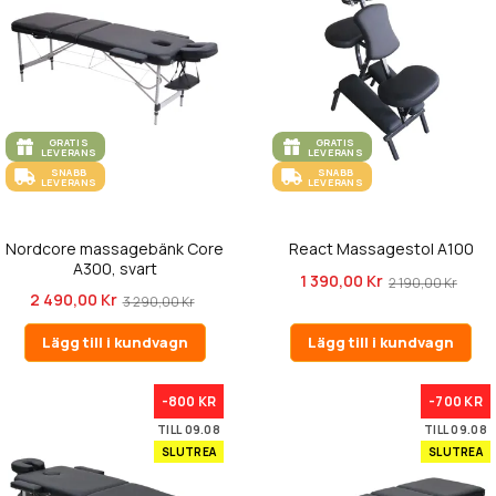
GRATIS
GRATIS
LEVERANS
LEVERANS
SNABB
SNABB
LEVERANS
LEVERANS
Nordcore massagebänk Core
React Massagestol A100
A300, svart
1 390,00 Kr
2 190,00 Kr
2 490,00 Kr
3 290,00 Kr
Lägg till i kundvagn
Lägg till i kundvagn
-800 KR
-700 KR
TILL 09.08
TILL 09.08
SLUTREA
SLUTREA