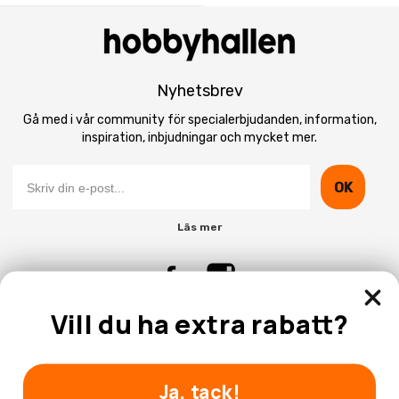
Nyhetsbrev
Gå med i vår community för specialerbjudanden, information,
inspiration, inbjudningar och mycket mer.
OK
Läs mer
Vill du ha extra rabatt?
Kontakta Oss
Kundtjänst
Ja, tack!