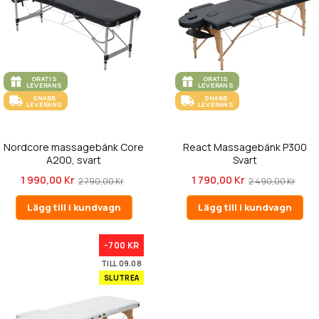
GRATIS
GRATIS
LEVERANS
LEVERANS
SNABB
SNABB
LEVERANS
LEVERANS
Nordcore massagebänk Core
React Massagebänk P300
A200, svart
Svart
1 990,00 Kr
1 790,00 Kr
2 790,00 Kr
2 490,00 Kr
Lägg till i kundvagn
Lägg till i kundvagn
-700 KR
TILL 09.08
SLUTREA