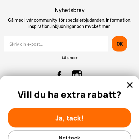
Nyhetsbrev
Gå med i vår community för specialerbjudanden, information,
inspiration, inbjudningar och mycket mer.
OK
Läs mer
Vill du ha extra rabatt?
Kontakta Oss
Kundtjänst
Ja, tack!
Nej tack