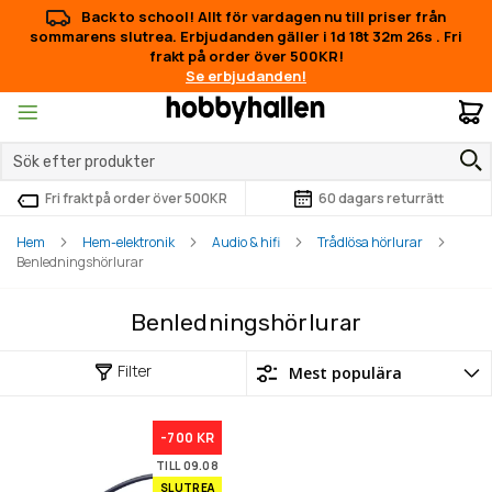
Back to school! Allt för vardagen nu till priser från
sommarens slutrea. Erbjudanden gäller i
1d 18t 32m 26s
.
Fri
frakt på order över 500KR!
Se erbjudanden!
M
Fri frakt på order över 500KR
60 dagars returrätt
Hem
Hem-elektronik
Audio & hifi
Trådlösa hörlurar
Benledningshörlurar
Benledningshörlurar
Filter
-700 KR
TILL 09.08
SLUTREA