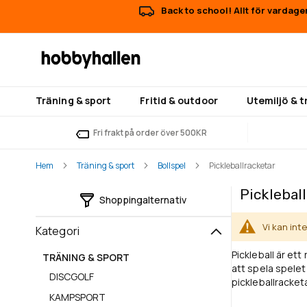
Back to school! Allt för vardage
Träning & sport
Fritid & outdoor
Utemiljö & 
Fri frakt på order över 500KR
Hem
Träning & sport
Bollspel
Pickleballracketar
Picklebal
Shoppingalternativ
Vi kan int
Kategori
Pickleball är et
TRÄNING & SPORT
att spela spelet 
DISCGOLF
pickleballracket
KAMPSPORT