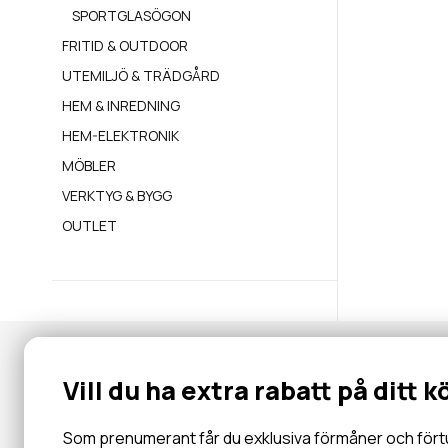
SPORTGLASÖGON
FRITID & OUTDOOR
UTEMILJÖ & TRÄDGÅRD
HEM & INREDNING
HEM-ELEKTRONIK
MÖBLER
VERKTYG & BYGG
OUTLET
Nyhetsbrev
Vill du ha extra rabatt på ditt k
Gå med i vår community för specialerbjudanden, information, 
inbjudningar och mycket mer.
Som prenumerant får du exklusiva förmåner och förtur 