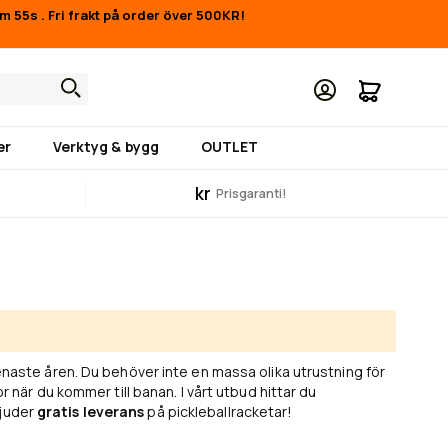
1m 54s
.
Fri frakt på order över 500KR!
Min kund
er
Verktyg & bygg
OUTLET
kr
Prisgaranti!
 senaste åren. Du behöver inte en massa olika utrustning för
or när du kommer till banan. I vårt utbud hittar du
bjuder
gratis leverans
på pickleballracketar!