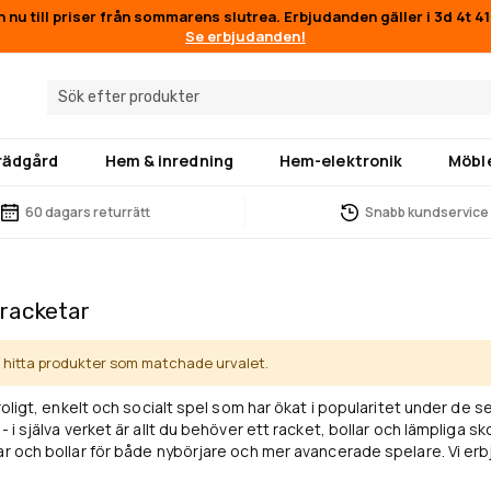
n nu till priser från sommarens slutrea. Erbjudanden gäller i
3d 4t 4
Se erbjudanden!
trädgård
Hem & inredning
Hem-elektronik
Möbl
60 dagars returrätt
Snabb kundservice
lracketar
e hitta produkter som matchade urvalet.
t roligt, enkelt och socialt spel som har ökat i popularitet under de
- i själva verket är allt du behöver ett racket, bollar och lämpliga sk
ar och bollar för både nybörjare och mer avancerade spelare. Vi er