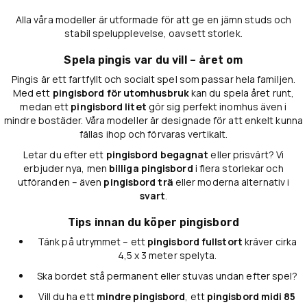
Alla våra modeller är utformade för att ge en jämn studs och
stabil spelupplevelse, oavsett storlek.
Spela pingis var du vill – året om
Pingis är ett fartfyllt och socialt spel som passar hela familjen.
Med ett
pingisbord för utomhusbruk
kan du spela året runt,
medan ett
pingisbord litet
gör sig perfekt inomhus även i
mindre bostäder. Våra modeller är designade för att enkelt kunna
fällas ihop och förvaras vertikalt.
Letar du efter ett
pingisbord begagnat
eller prisvärt? Vi
erbjuder nya, men
billiga pingisbord
i flera storlekar och
utföranden – även
pingisbord trä
eller moderna alternativ i
svart
.
Tips innan du köper pingisbord
Tänk på utrymmet – ett
pingisbord fullstort
kräver cirka
4,5 x 3 meter spelyta.
Ska bordet stå permanent eller stuvas undan efter spel?
Vill du ha ett
mindre pingisbord
, ett
pingisbord midi 85