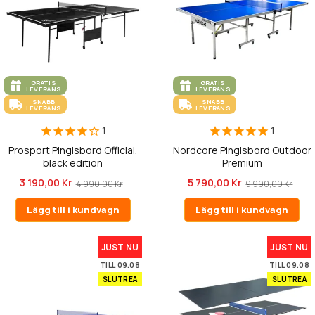
GRATIS
GRATIS
LEVERANS
LEVERANS
SNABB
SNABB
LEVERANS
LEVERANS
1
1
Prosport Pingisbord Official,
Nordcore Pingisbord Outdoor
black edition
Premium
3 190,00 Kr
5 790,00 Kr
4 990,00 Kr
9 990,00 Kr
Lägg till i kundvagn
Lägg till i kundvagn
JUST NU
JUST NU
TILL 09.08
TILL 09.08
SLUTREA
SLUTREA