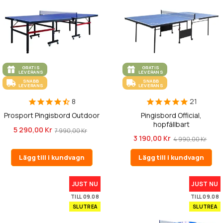
GRATIS
GRATIS
LEVERANS
LEVERANS
SNABB
SNABB
LEVERANS
LEVERANS
8
21
Prosport Pingisbord Outdoor
Pingisbord Official,
hopfällbart
5 290,00 Kr
7 990,00 Kr
3 190,00 Kr
4 990,00 Kr
Lägg till i kundvagn
Lägg till i kundvagn
JUST NU
JUST NU
TILL 09.08
TILL 09.08
SLUTREA
SLUTREA