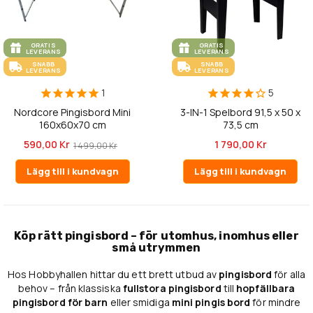
GRATIS
GRATIS
LEVERANS
LEVERANS
SNABB
SNABB
LEVERANS
LEVERANS
1
5
Nordcore Pingisbord Mini
3-IN-1 Spelbord 91,5 x 50 x
160x60x70 cm
73,5 cm
590,00 Kr
1 790,00 Kr
1 499,00 Kr
Lägg till i kundvagn
Lägg till i kundvagn
Köp rätt pingisbord – för utomhus, inomhus eller
små utrymmen
Hos Hobbyhallen hittar du ett brett utbud av
pingisbord
för alla
behov – från klassiska
fullstora pingisbord
till
hopfällbara
pingisbord för barn
eller smidiga
mini pingis bord
för mindre