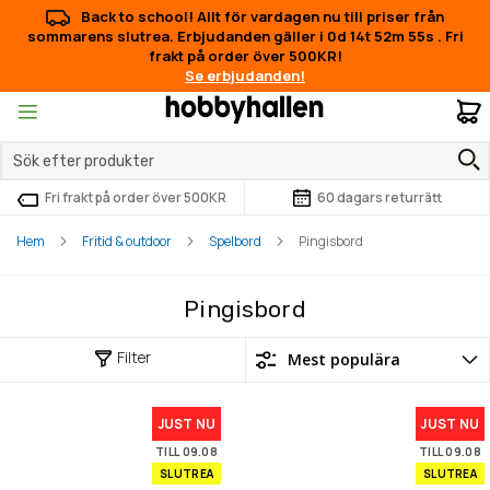
Back to school! Allt för vardagen nu till priser från
sommarens slutrea. Erbjudanden gäller i
0d 14t 52m 54s
.
Fri
frakt på order över 500KR!
Se erbjudanden!
M
Fri frakt på order över 500KR
60 dagars returrätt
Hem
Fritid & outdoor
Spelbord
Pingisbord
Pingisbord
Filter
JUST NU
JUST NU
TILL 09.08
TILL 09.08
SLUTREA
SLUTREA