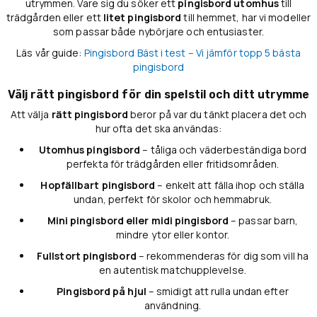
utrymmen. Vare sig du söker ett
pingisbord utomhus
till
trädgården eller ett
litet pingisbord
till hemmet, har vi modeller
som passar både nybörjare och entusiaster.
Läs vår guide:
Pingisbord Bäst i test – Vi jämför topp 5 bästa
pingisbord
Välj rätt pingisbord för din spelstil och ditt utrymme
Att välja
rätt pingisbord
beror på var du tänkt placera det och
hur ofta det ska användas:
Utomhus pingisbord
– tåliga och väderbeständiga bord
perfekta för trädgården eller fritidsområden.
Hopfällbart pingisbord
– enkelt att fälla ihop och ställa
undan, perfekt för skolor och hemmabruk.
Mini pingisbord eller midi pingisbord
– passar barn,
mindre ytor eller kontor.
Fullstort pingisbord
– rekommenderas för dig som vill ha
en autentisk matchupplevelse.
Pingisbord på hjul
– smidigt att rulla undan efter
användning.