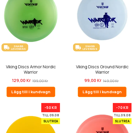
SNABB
SNABB
LEVERANS
LEVERANS
Viking Discs Armor Nordic
Viking Discs Ground Nordic
Warrior
Warrior
129,00 Kr
99,00 Kr
199,00 Kr
149,00 Kr
Lägg till i kundvagn
Lägg till i kundvagn
-50 KR
-70 KR
TILL 09.08
TILL 09.08
SLUTREA
SLUTREA