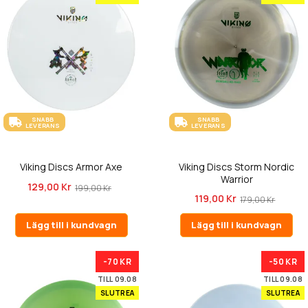
SNABB
SNABB
LEVERANS
LEVERANS
Viking Discs Armor Axe
Viking Discs Storm Nordic
Warrior
129,00 Kr
199,00 Kr
119,00 Kr
179,00 Kr
Lägg till i kundvagn
Lägg till i kundvagn
-70 KR
-50 KR
TILL 09.08
TILL 09.08
SLUTREA
SLUTREA