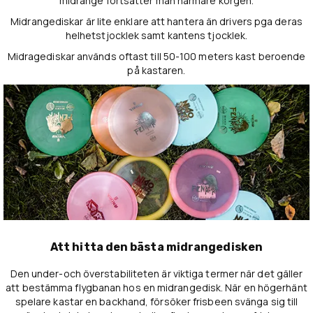
midrange fortsätter man närmare korgen.
Midrangediskar är lite enklare att hantera än drivers pga deras
helhetstjocklek samt kantens tjocklek.
Midragediskar används oftast till 50-100 meters kast beroende
på kastaren.
Att hitta den bästa midrangedisken
Den under-och överstabiliteten är viktiga termer när det gäller
att bestämma flygbanan hos en midrangedisk. När en högerhänt
spelare kastar en backhand, försöker frisbeen svänga sig till