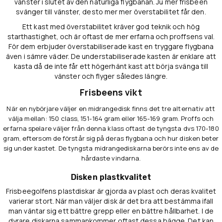
vänster i slutet av den naturliga flygbanan. Ju mer frisbeen
svänger till vänster, desto mer mer överstabilitet får den.
Ett kast med överstabilitet kräver god teknik och hög
starthastighet, och är oftast de mer erfarna och proffsens val.
För dem erbjuder överstabiliserade kast en tryggare flygbana
även i sämre väder. De understabiliserade kasten är enklare att
kasta då de inte får ett högerhänt kast att börja svänga till
vänster och flyger således längre.
Frisbeens vikt
När en nybörjare väljer en midrangedisk finns det tre alternativ att
välja mellan: 150 class, 151-164 gram eller 165-169 gram. Proffs och
erfarna spelare väljer från denna klass oftast de tyngsta dvs 170-180
gram, eftersom de förstår sig på deras flygbana och hur disken beter
sig under kastet. De tyngsta midrangediskarna berörs inte ens av de
hårdaste vindarna.
Disken plastkvalitet
Frisbeegolfens plastdiskar är gjorda av plast och deras kvalitet
varierar stort. När man väljer disk är det bra att bestämma ifall
man väntar sig ett bättre grepp eller en bättre hållbarhet. I de
dyrare diskarna sammankommer oftast dessa bägge. Det kan