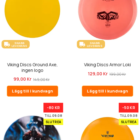
SNABB
SNABB
LEVERANS
LEVERANS
Viking Discs Ground Axe,
Viking Discs Armor Loki
ingen logo
129,00 Kr
199,00 Kr
99,00 Kr
149,00 Kr
Lägg till i kundvagn
Lägg till i kundvagn
-80 KR
-50 KR
TILL 09.08
TILL 09.08
SLUTREA
SLUTREA