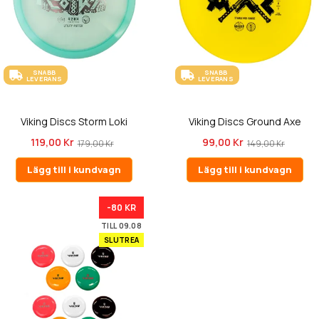
SNABB
SNABB
LEVERANS
LEVERANS
Viking Discs Storm Loki
Viking Discs Ground Axe
119,00 Kr
99,00 Kr
179,00 Kr
149,00 Kr
Lägg till i kundvagn
Lägg till i kundvagn
-80 KR
TILL 09.08
SLUTREA