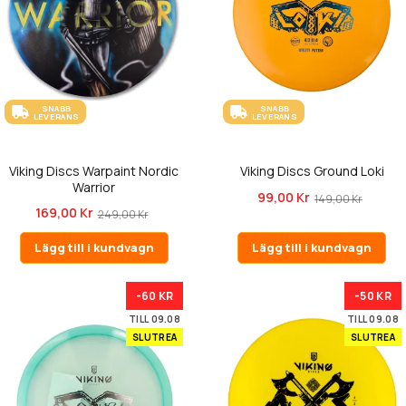
SNABB
SNABB
LEVERANS
LEVERANS
Viking Discs Warpaint Nordic
Viking Discs Ground Loki
Warrior
99,00 Kr
149,00 Kr
169,00 Kr
249,00 Kr
Lägg till i kundvagn
Lägg till i kundvagn
-60 KR
-50 KR
TILL 09.08
TILL 09.08
SLUTREA
SLUTREA