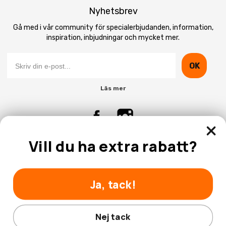
Nyhetsbrev
Gå med i vår community för specialerbjudanden, information,
inspiration, inbjudningar och mycket mer.
OK
Läs mer
Vill du ha extra rabatt?
Kontakta Oss
Kundtjänst
Ja, tack!
Nej tack