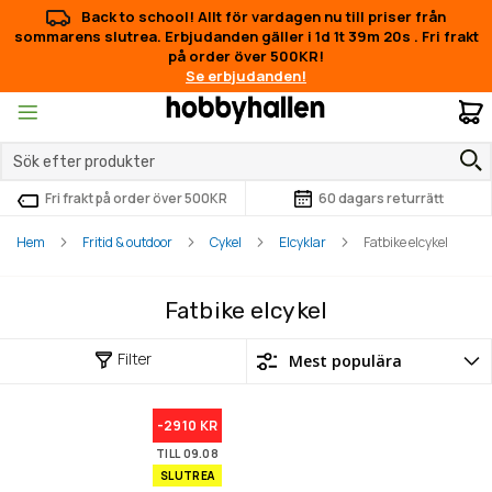
Back to school! Allt för vardagen nu till priser från
sommarens slutrea. Erbjudanden gäller i
1d 1t 39m 20s
.
Fri frakt
på order över 500KR!
Se erbjudanden!
M
Fri frakt på order över 500KR
60 dagars returrätt
Hem
Fritid & outdoor
Cykel
Elcyklar
Fatbike elcykel
Fatbike elcykel
Filter
-2910 KR
TILL 09.08
SLUTREA