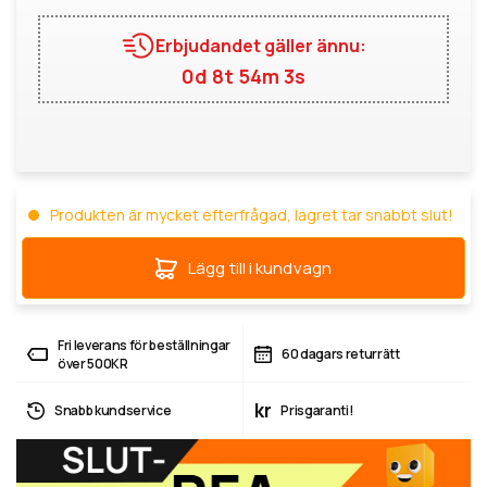
Erbjudandet gäller ännu:
0d 8t 54m 3s
Produkten är mycket efterfrågad, lagret tar snabbt slut!
Lägg till i kundvagn
Fri leverans för beställningar
60 dagars returrätt
över 500KR
kr
Snabb kundservice
Prisgaranti!