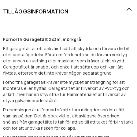
TILLÄGGSINFORMATION
Fornorth Garagetält 2x3m, mörkgrå
Ett garagetält är ett bekvämt sätt att skydda och förvara din bil
eller andra ägodelar. Förutom fordonet kan du förvara verktyg
eller annan utrustning eller maskiner som kräver täckt skydd.
Garagetältet är snabbt och enkelt att sätta upp och kan lätt
flyttas, eftersom det inte kräver någon separat grund.
Fornorths garagetält kräver inte mycket ansträngning för att
monteras eller flyttas. Garagetältet är tillverkat av PVC-tyg och
är lätt, men har en styv struktur. Rammaterialet är tillverkat av
styva galvaniserade stålrör.
Presenningen är utformad så att stora mängder snö inte lätt
samlas på den. Det är dock viktigt att avlägsna överdriven
snölast från garagetältets tak för att se till att taket förblir starkt
och för att undvika risken för kollaps.