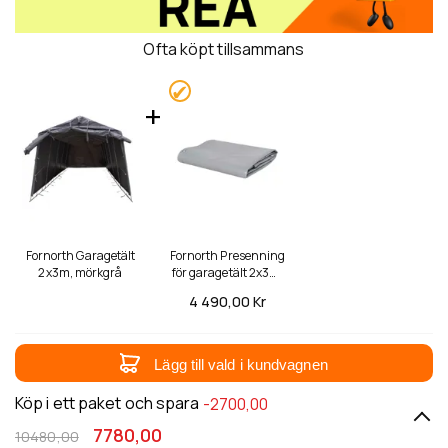
Ofta köpt tillsammans
Fornorth Garagetält
Fornorth Presenning
2x3m, mörkgrå
för garagetält 2x3m,
ljusgrå
4 490,
00 Kr
Lägg till vald i kundvagnen
Köp i ett paket och spara
-2700,00
7780,00
10480,00