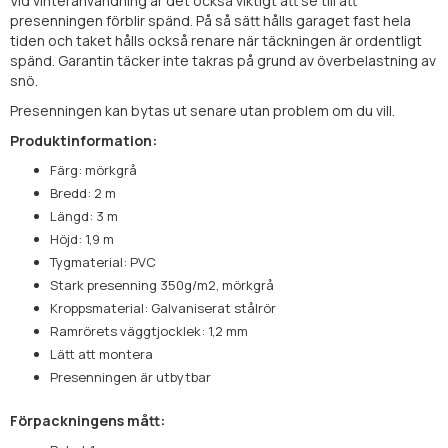
Vid vinteranvändning är det också viktigt att se till att
presenningen förblir spänd. På så sätt hålls garaget fast hela
tiden och taket hålls också renare när täckningen är ordentligt
spänd. Garantin täcker inte takras på grund av överbelastning av
snö.
Presenningen kan bytas ut senare utan problem om du vill.
Produktinformation:
Färg: mörkgrå
Bredd: 2 m
Längd: 3 m
Höjd: 1,9 m
Tygmaterial: PVC
Stark presenning 350g/m2, mörkgrå
Kroppsmaterial: Galvaniserat stålrör
Ramrörets väggtjocklek: 1,2 mm
Lätt att montera
Presenningen är utbytbar
Förpackningens mått: