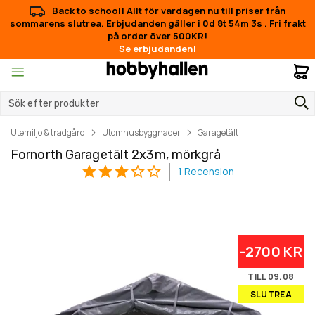
Back to school! Allt för vardagen nu till priser från
sommarens slutrea. Erbjudanden gäller i
0d 8t 54m 3s
.
Fri frakt
på order över 500KR!
Se erbjudanden!
M
Utemiljö & trädgård
Utomhusbyggnader
Garagetält
Fornorth Garagetält 2x3m, mörkgrå
1
Recension
Hoppa
Hoppa
-2700 KR
till
till
slutet
början
TILL 09.08
av
av
SLUTREA
bildgalleriet
bildgalleriet