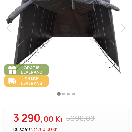
GRATIS
LEVERANS
SNABB
LEVERANS
3 290,
5990,00
00 Kr
Du sparar:
2 700,00 Kr