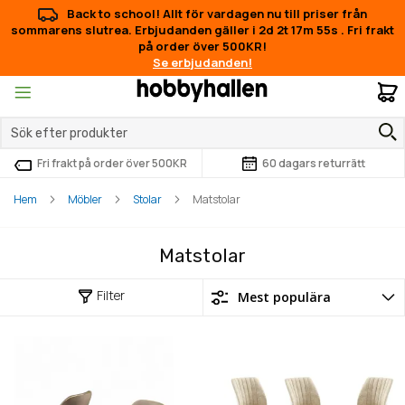
Back to school! Allt för vardagen nu till priser från
sommarens slutrea. Erbjudanden gäller i
2d 2t 17m 54s
.
Fri frakt
på order över 500KR!
Se erbjudanden!
M
Fri frakt på order över 500KR
60 dagars returrätt
Hem
Möbler
Stolar
Matstolar
Matstolar
Filter