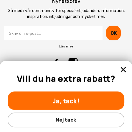
Nyhetsbrev
Gå med i vår community för specialerbjudanden, information,
inspiration, inbjudningar och mycket mer.
OK
Läs mer
Vill du ha extra rabatt?
Kontakta Oss
Kundtjänst
Ja, tack!
Nej tack
© 2026 Hobbyhallen.se