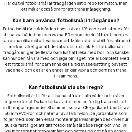
Har du två fotbollsmål är trädgården alltid redo för match, men
ett mål är också bra för att träna målläggning.
Kan barn använda fotbollsmål i trädgården?
Fotbollsmål för trädgården finns i olika utförande och storlek för
att passa både barn och vuxna. Eftersom de är lätta att montera
kan du ha olika mål att variera med. Målen står stabilt förankrade i
marken vilket gör att de tål stötar och lek. Ett fotbollsmål i
trädgården ger de flesta barn lust att leka med boll, och kanske
kan hunden få vara med och jaga om laget inte är komplett. Med
ett fotbollsmål för barn finns det alltid sysselsättning oavsett
väderlek, och det är en enkel lek där vuxna och barn kan träna
tillsammans.
Kan fotbollsmål stå ute i regn?
Fotbollsmål är till för att kunna stå ute i alla väder och kräver
ingen skötsel. Du kan torka av det med en fuktig trasa och ett
milt rengöringsmedel. Stommen, som är CE-godkänd, består av
50 mm PVC-rör, och nätet är av stark nylon. De jordankare som
följer med, som den enkla monteringsanvisningen beskriver hur
du ska fästa, gör att ditt fotbollsmål tål både regn och vind. Vill
du montera ner fotbollsmålet och sätta upp det på en annan