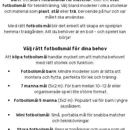
fotbollsmål
för teknikträning. Välj bland modeller i olika storlekar
och material som
plast
,
stål
eller
trä
, beroende på hur och var
målet ska användas.
Med rätt
fotbolls mål
blir det enkelt att skapa en spelplan
hemma i trädgården. Allt du behöver är en boll – och spelet kan
börja!
Välj rätt fotbollsmål för dina behov
Att
köpa fotbollsmål
handlar mycket om att matcha behovet
med rätt storlek och funktion:
Fotbollsmål barn
: Mindre modeller som är lätta att
montera och flytta, perfekta för lek och träning.
7 manna mål
(5x2 m): För barn mellan 10–12 år eller
organiserade spel i lite större format.
Fotbollsmål 5 manna
(3x2 m): Populärt val för barn i yngre
skolåldern.
Mini fotbollsmål
: Små, portabla mål för snabba matcher
och teknikövningar.
Stora fotbollsmål
: Passar tonåringar och vuxna som vill