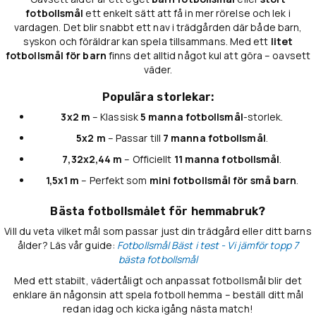
fotbollsmål
ett enkelt sätt att få in mer rörelse och lek i
vardagen. Det blir snabbt ett nav i trädgården där både barn,
syskon och föräldrar kan spela tillsammans. Med ett
litet
fotbollsmål för barn
finns det alltid något kul att göra – oavsett
väder.
Populära storlekar:
3x2 m
– Klassisk
5 manna fotbollsmål
-storlek.
5x2 m
– Passar till
7 manna fotbollsmål
.
7,32x2,44 m
– Officiellt
11 manna fotbollsmål
.
1,5x1 m
– Perfekt som
mini fotbollsmål för små barn
.
Bästa fotbollsmålet för hemmabruk?
Vill du veta vilket mål som passar just din trädgård eller ditt barns
ålder? Läs vår guide:
Fotbollsmål Bäst i test - Vi jämför topp 7
bästa fotbollsmål
Med ett stabilt, vädertåligt och anpassat fotbollsmål blir det
enklare än någonsin att spela fotboll hemma – beställ ditt mål
redan idag och kicka igång nästa match!