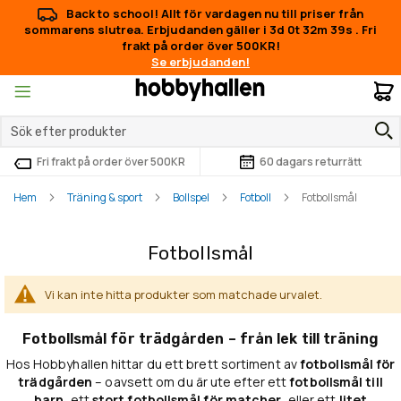
Back to school! Allt för vardagen nu till priser från
sommarens slutrea. Erbjudanden gäller i
3d 0t 32m 39s
.
Fri
frakt på order över 500KR!
Se erbjudanden!
M
Fri frakt på order över 500KR
60 dagars returrätt
Hem
Träning & sport
Bollspel
Fotboll
Fotbollsmål
Fotbollsmål
Vi kan inte hitta produkter som matchade urvalet.
Fotbollsmål för trädgården – från lek till träning
Hos Hobbyhallen hittar du ett brett sortiment av
fotbollsmål för
trädgården
– oavsett om du är ute efter ett
fotbollsmål till
barn
, ett
stort fotbollsmål för matcher
, eller ett
litet