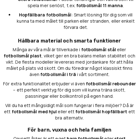
spela mer seriöst, t.ex.
fotbollsmål 11 manna
.
Hopfällbara fotbollsmål
: Smart lösning för dig som vill
kunna ta med målet till parken eller stranden, eller enkelt
förvara det.
Hållbara material och smarta funktioner
Många av våra mål är tillverkade i
fotbollsmål stål
eller
fotbollsmål plast
, vilket ger en bra balans mellan stabilitet och
vikt. De flesta modeller levereras med jordankare för att hålla
målet på plats vid skott. Om du föredrar något klassiskt finns
även
fotbollsmål i trä
i vårt sortiment.
För extra funktionalitet erbjuder vi även
fotbollsmål rebounder
– ett perfekt verktyg för dig som vill kunna träna skott,
passningar eller bollkontroll på egen hand.
Vill du ha ett mångsidigt mål som fungerar i flera miljöer? Då är
ett
fotbollsmål med hjul
eller ett
fotbollsmål hopfällbart
ett
bra alternativ.
För barn, vuxna och hela familjen
Oavsett ålder är ett eget
barn fotbollsmål
eller
stort