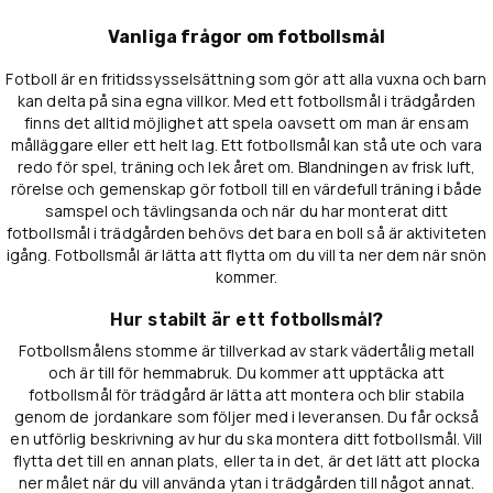
Vanliga frågor om fotbollsmål
Fotboll är en fritidssysselsättning som gör att alla vuxna och barn
kan delta på sina egna villkor. Med ett fotbollsmål i trädgården
finns det alltid möjlighet att spela oavsett om man är ensam
målläggare eller ett helt lag. Ett fotbollsmål kan stå ute och vara
redo för spel, träning och lek året om. Blandningen av frisk luft,
rörelse och gemenskap gör fotboll till en värdefull träning i både
samspel och tävlingsanda och när du har monterat ditt
fotbollsmål i trädgården behövs det bara en boll så är aktiviteten
igång. Fotbollsmål är lätta att flytta om du vill ta ner dem när snön
kommer.
Hur stabilt är ett fotbollsmål?
Fotbollsmålens stomme är tillverkad av stark vädertålig metall
och är till för hemmabruk. Du kommer att upptäcka att
fotbollsmål för trädgård är lätta att montera och blir stabila
genom de jordankare som följer med i leveransen. Du får också
en utförlig beskrivning av hur du ska montera ditt fotbollsmål. Vill
flytta det till en annan plats, eller ta in det, är det lätt att plocka
ner målet när du vill använda ytan i trädgården till något annat.