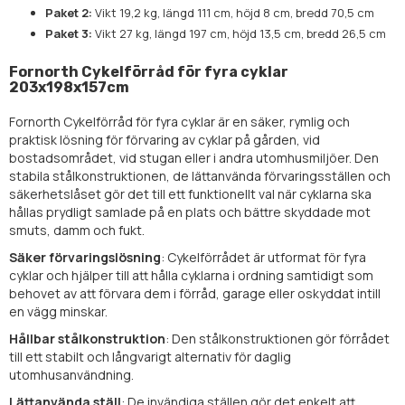
Paket 2:
Vikt 19,2 kg, längd 111 cm, höjd 8 cm, bredd 70,5 cm
Paket 3:
Vikt 27 kg, längd 197 cm, höjd 13,5 cm, bredd 26,5 cm
Fornorth Cykelförråd för fyra cyklar
203x198x157cm
Fornorth Cykelförråd för fyra cyklar är en säker, rymlig och
praktisk lösning för förvaring av cyklar på gården, vid
bostadsområdet, vid stugan eller i andra utomhusmiljöer. Den
stabila stålkonstruktionen, de lättanvända förvaringsställen och
säkerhetslåset gör det till ett funktionellt val när cyklarna ska
hållas prydligt samlade på en plats och bättre skyddade mot
smuts, damm och fukt.
Säker förvaringslösning
: Cykelförrådet är utformat för fyra
cyklar och hjälper till att hålla cyklarna i ordning samtidigt som
behovet av att förvara dem i förråd, garage eller oskyddat intill
en vägg minskar.
Hållbar stålkonstruktion
: Den stålkonstruktionen gör förrådet
till ett stabilt och långvarigt alternativ för daglig
utomhusanvändning.
Lättanvända ställ
: De invändiga ställen gör det enkelt att