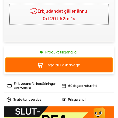
Erbjudandet gäller ännu:
0d 20t 52m 0s
Produkt tillgänglig
Lägg till i kundvagn
Fri leverans för beställningar
60 dagars returrätt
över 500KR
kr
Snabb kundservice
Prisgaranti!