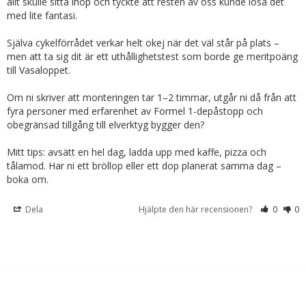
allt skulle sitta ihop och tyckte att resten av oss kunde lösa det 
med lite fantasi.

Själva cykelförrådet verkar helt okej när det väl står på plats – 
men att ta sig dit är ett uthållighetstest som borde ge meritpoäng 
till Vasaloppet.

Om ni skriver att monteringen tar 1–2 timmar, utgår ni då från att 
fyra personer med erfarenhet av Formel 1-depåstopp och 
obegränsad tillgång till elverktyg bygger den?

Mitt tips: avsätt en hel dag, ladda upp med kaffe, pizza och 
tålamod. Har ni ett bröllop eller ett dop planerat samma dag – 
boka om.
Dela
Hjälpte den här recensionen?
0
0