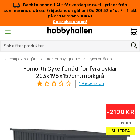
Back to school! Allt för vardagen nu till priser från
sommarens slutrea. Erbjudanden gäller i
0d 20t 52m 0s
.
Fri
frakt på order över 500KR!
Se erbjudanden!
M
Utemiljö & trädgård
Utomhusbyggnader
Cykelförråden
Fornorth Cykelförråd för fyra cyklar
203x198x157cm, mörkgrå
1
Recension
Hoppa
Hoppa
-2100 KR
till
till
slutet
början
TILL 09.08
av
av
SLUTREA
bildgalleriet
bildgalleriet