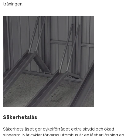
träningen.
Säkerhetslås
Säkerhetslåset ger cykelförrådet extra skydd och ökad
sinnesro. När cyklar förvaras utomhus är en låsbar lösning en