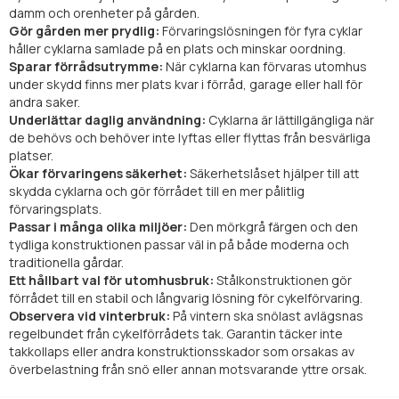
damm och orenheter på gården.
Gör gården mer prydlig:
Förvaringslösningen för fyra cyklar
håller cyklarna samlade på en plats och minskar oordning.
Sparar förrådsutrymme:
När cyklarna kan förvaras utomhus
under skydd finns mer plats kvar i förråd, garage eller hall för
andra saker.
Underlättar daglig användning:
Cyklarna är lättillgängliga när
de behövs och behöver inte lyftas eller flyttas från besvärliga
platser.
Ökar förvaringens säkerhet:
Säkerhetslåset hjälper till att
skydda cyklarna och gör förrådet till en mer pålitlig
förvaringsplats.
Passar i många olika miljöer:
Den mörkgrå färgen och den
tydliga konstruktionen passar väl in på både moderna och
traditionella gårdar.
Ett hållbart val för utomhusbruk:
Stålkonstruktionen gör
förrådet till en stabil och långvarig lösning för cykelförvaring.
Observera vid vinterbruk:
På vintern ska snölast avlägsnas
regelbundet från cykelförrådets tak. Garantin täcker inte
takkollaps eller andra konstruktionsskador som orsakas av
överbelastning från snö eller annan motsvarande yttre orsak.