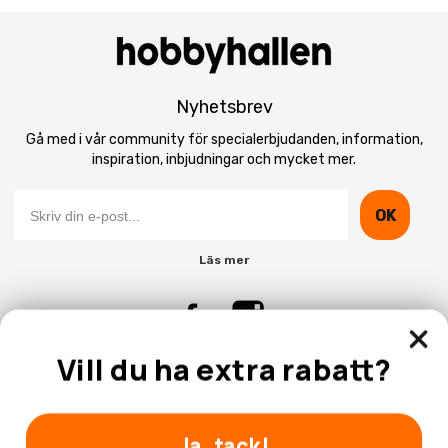
Nyhetsbrev
Gå med i vår community för specialerbjudanden, information,
inspiration, inbjudningar och mycket mer.
OK
Läs mer
Vill du ha extra rabatt?
Kontakta Oss
Kundtjänst
Ja, tack!