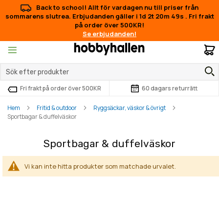
Back to school! Allt för vardagen nu till priser från
sommarens slutrea. Erbjudanden gäller i
1d 2t 20m 49s
.
Fri frakt
på order över 500KR!
Se erbjudanden!
M
Fri frakt på order över 500KR
60 dagars returrätt
Hem
Fritid & outdoor
Ryggsäckar, väskor & övrigt
Sportbagar & duffelväskor
Sportbagar & duffelväskor
Vi kan inte hitta produkter som matchade urvalet.