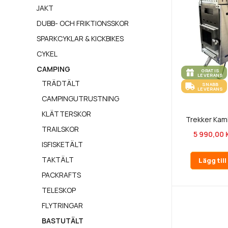
JAKT
DUBB- OCH FRIKTIONSSKOR
SPARKCYKLAR & KICKBIKES
CYKEL
CAMPING
GRATIS
LEVERANS
TRÄDTÄLT
SNABB
LEVERANS
CAMPINGUTRUSTNING
KLÄTTERSKOR
Trekker Kami
TRAILSKOR
5 990,00 
ISFISKETÄLT
TAKTÄLT
Lägg til
PACKRAFTS
TELESKOP
FLYTRINGAR
BASTUTÄLT