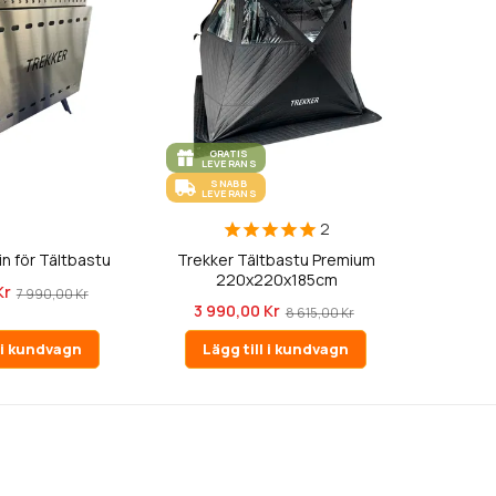
GRATIS
LEVERANS
SNABB
LEVERANS
2
n för Tältbastu
Trekker Tältbastu Premium
220x220x185cm
Kr
7 990,00 Kr
3 990,00 Kr
8 615,00 Kr
l i kundvagn
Lägg till i kundvagn