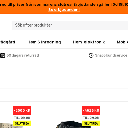
n nu till priser från sommarens slutrea. Erbjudanden gäller i
0d 15t 
Se erbjudanden!
trädgård
Hem & inredning
Hem-elektronik
Möbl
60 dagars returrätt
Snabb kundservice
-2000 KR
-4625 KR
TILL 09.08
TILL 09.08
SLUTREA
SLUTREA