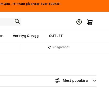
10m 38s
.
Fri frakt på order över 500KR!
Min kund
er
Verktyg & bygg
OUTLET
kr
Prisgaranti!