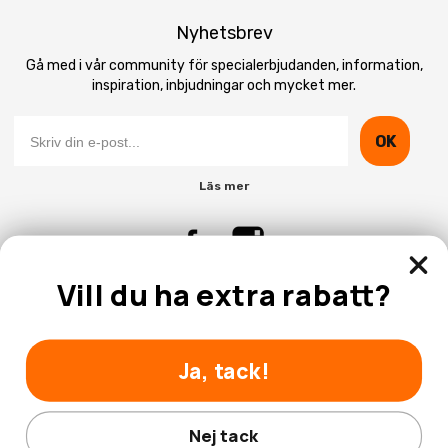
Nyhetsbrev
Gå med i vår community för specialerbjudanden, information,
inspiration, inbjudningar och mycket mer.
OK
Läs mer
Vill du ha extra rabatt?
Kontakta Oss
Kundtjänst
Ja, tack!
Nej tack