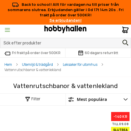
Back to school! Allt för vardagen nu till priser från
sommarens slutrea. Erbjudanden gäller i
0d 17t 14m 20s
.
Fri
frakt på order över 500KR!
Se erbjudanden!
M
Fri frakt på order över 500KR
60 dagars returrätt
Hem
Utemiljö & trädgård
Leksaker för utomhus
Vattenrutschbanor & vattenlekland
Vattenrutschbanor & vattenlekland
Filter
-140 KR
TILL 09.08
SLUTREA