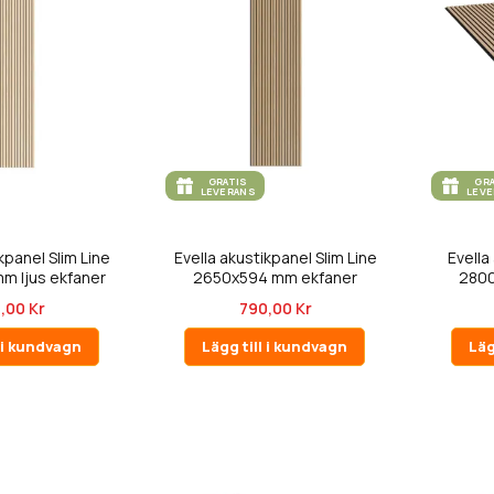
GRATIS
GR
LEVERANS
LEV
kpanel Slim Line
Evella akustikpanel Slim Line
Evella
m ljus ekfaner
2650x594 mm ekfaner
2800
,00 Kr
790,00 Kr
l i kundvagn
Lägg till i kundvagn
Läg