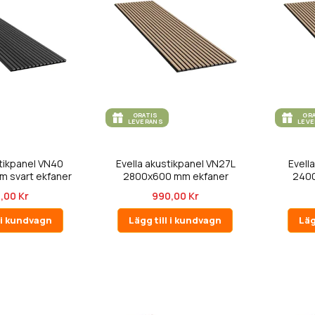
GRATIS
GR
LEVERANS
LEV
stikpanel VN40
Evella akustikpanel VN27L
Evell
 svart ekfaner
2800x600 mm ekfaner
2400
,00 Kr
990,00 Kr
l i kundvagn
Lägg till i kundvagn
Läg