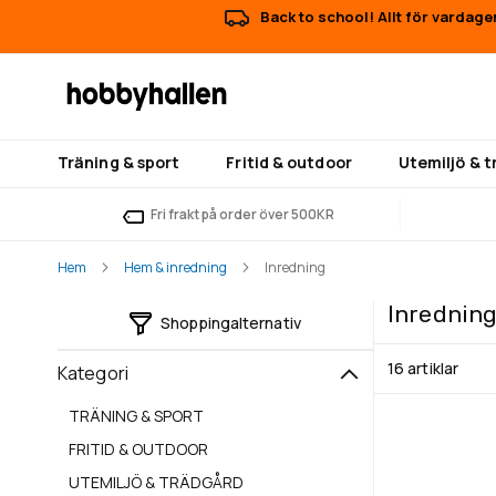
Back to school! Allt för vardage
Träning & sport
Fritid & outdoor
Utemiljö & 
Fri frakt på order över 500KR
Hem
Hem & inredning
Inredning
Inrednin
Shoppingalternativ
16
artiklar
Kategori
TRÄNING & SPORT
FRITID & OUTDOOR
UTEMILJÖ & TRÄDGÅRD