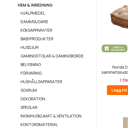
HEM & INREDNING
HJÄLPMEDEL
DAMMSUGARE
KÖKSAPPARATER
BABYPRODUKTER
HUSDJUR
GRATIS
LEVERANS
GAMINGSTOLAR & GAMINGBORDE
BELYSNING
Norda D
sammetskudde
FÖRVARING
x 5
1 39
HUSHÅLLSAPPARATER
SOVRUM
Lägg til
DEKORATION
SPEGLAR
INOMHUSKLIMAT & VENTILATION
KONTORSMATERIAL