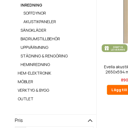
INREDNING
SOFFDYNOR
AKUSTIKPANELER
SÄNGKLÄDER
BADRUMSTILLBEHÖR
UPPVÄRMNING
GRATIS
LEVERANS
STÄDNING & RENGÖRING
HEMINREDNING
Evella akusti
2650x594 m
HEM-ELEKTRONIK
890
MÖBLER
Lägg til
VERKTYG & BYGG
OUTLET
Pris