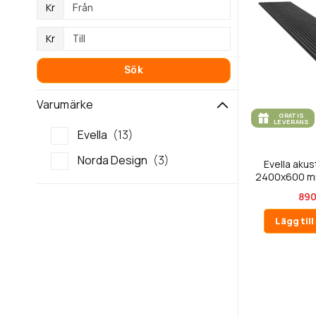
Kr
Kr
Sök
Varumärke
GRATIS
LEVERANS
Evella
13
Norda Design
3
Evella aku
2400x600 mm
890
Lägg til