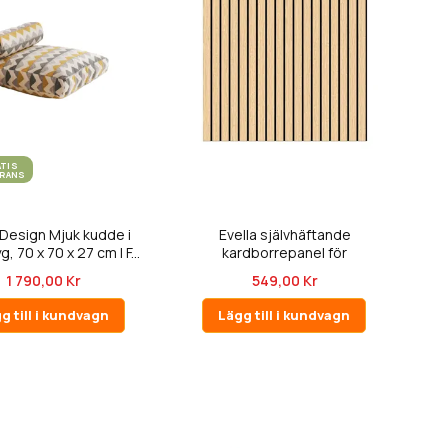
ATIS
ERANS
Design Mjuk kudde i
Evella självhäftande
, 70 x 70 x 27 cm | F...
kardborrepanel för
interiör/akusti...
1 790,00 Kr
549,00 Kr
g till i kundvagn
Lägg till i kundvagn