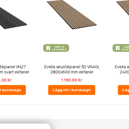
GRATIS
GR
LEVERANS
LEV
stikpanel VN27
Evella akustikpanel 3D VN40L
Evella 
 svart ekfaner
2800x600 mm ekfaner
2400
,00 Kr
1 190,00 Kr
l i kundvagn
Lägg till i kundvagn
Läg