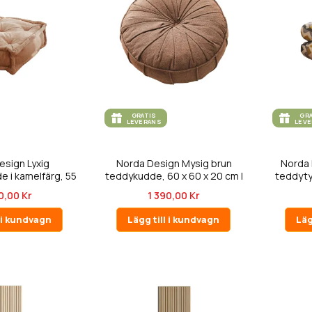
GRATIS
GR
LEVERANS
LEV
esign Lyxig
Norda Design Mysig brun
Norda 
 i kamelfärg, 55
teddykudde, 60 x 60 x 20 cm |
teddytyg
5 x ...
m...
0,00 Kr
1 390,00 Kr
l i kundvagn
Lägg till i kundvagn
Läg