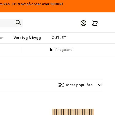
7m 23s
.
Fri frakt på order över 500KR!
Min kund
er
Verktyg & bygg
OUTLET
kr
Prisgaranti!