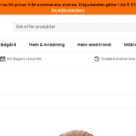
n nu till priser från sommarens slutrea. Erbjudanden gäller i
0d 1t 3
Se erbjudanden!
trädgård
Hem & inredning
Hem-elektronik
Möbl
60 dagars returrätt
Snabb kundservice
g