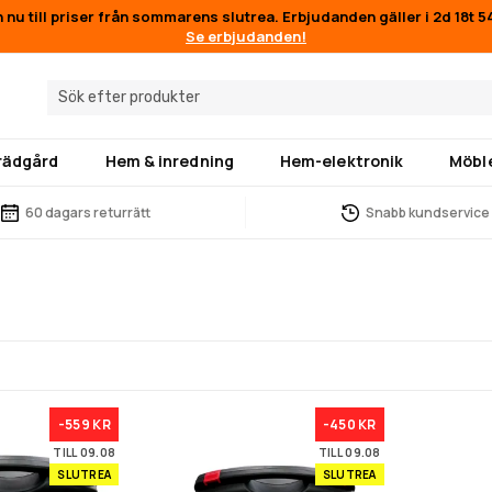
n nu till priser från sommarens slutrea. Erbjudanden gäller i
2d 18t 
Se erbjudanden!
trädgård
Hem & inredning
Hem-elektronik
Möbl
60 dagars returrätt
Snabb kundservice
g
-559 KR
-450 KR
TILL 09.08
TILL 09.08
SLUTREA
SLUTREA