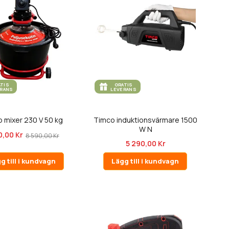
ATIS
GRATIS
ERANS
LEVERANS
 mixer 230 V 50 kg
Timco induktionsvärmare 1500
W N
0,00 Kr
8 590,00 Kr
5 290,00 Kr
g till i kundvagn
Lägg till i kundvagn