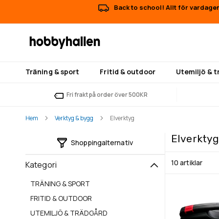
Back to school! Allt för vardage
Träning & sport
Fritid & outdoor
Utemiljö & 
Fri frakt på order över 500KR
Hem
Verktyg & bygg
Elverktyg
Elverkty
Shoppingalternativ
10
artiklar
Kategori
TRÄNING & SPORT
FRITID & OUTDOOR
UTEMILJÖ & TRÄDGÅRD