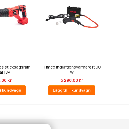
ös sticksägsram
Timco induktionsvärmare1500
al 18V
W
,00 Kr
5 290,00 Kr
l i kundvagn
Lägg till i kundvagn