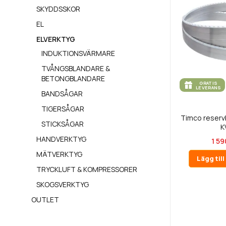
SKYDDSSKOR
EL
ELVERKTYG
INDUKTIONSVÄRMARE
TVÅNGSBLANDARE &
BETONGBLANDARE
GRATIS
LEVERANS
BANDSÅGAR
TIGERSÅGAR
Timco reservb
STICKSÅGAR
K
HANDVERKTYG
1 59
MÄTVERKTYG
Lägg til
TRYCKLUFT & KOMPRESSORER
SKOGSVERKTYG
OUTLET