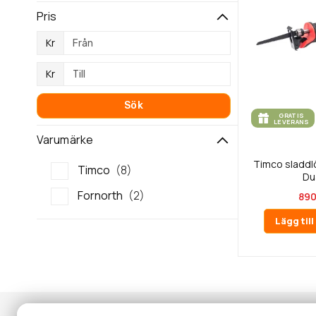
Pris
Kr
Kr
Sök
GRATIS
LEVERANS
Varumärke
Timco sladdl
Timco
8
Du
Fornorth
2
890
Lägg til