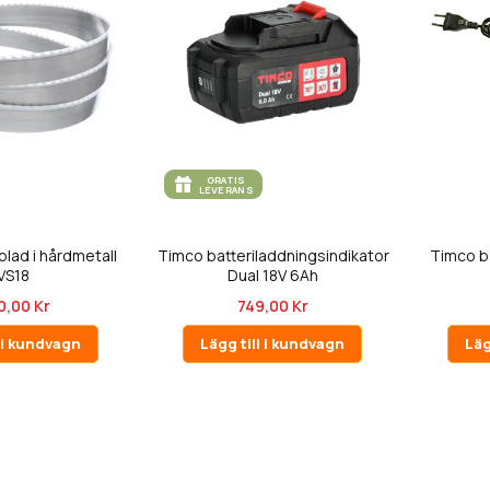
GRATIS
LEVERANS
lad i hårdmetall
Timco batteriladdningsindikator
Timco ba
VS18
Dual 18V 6Ah
0,00 Kr
749,00 Kr
l i kundvagn
Lägg till i kundvagn
Läg