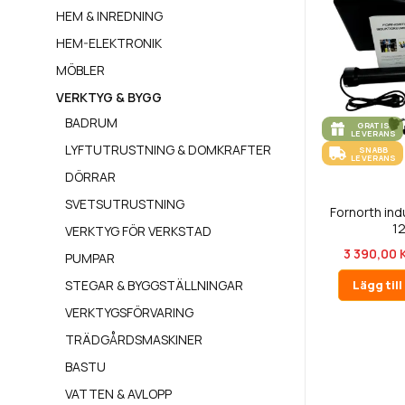
HEM & INREDNING
HEM-ELEKTRONIK
MÖBLER
VERKTYG & BYGG
BADRUM
GRATIS
LEVERANS
LYFTUTRUSTNING & DOMKRAFTER
SNABB
LEVERANS
DÖRRAR
SVETSUTRUSTNING
Fornorth in
1
VERKTYG FÖR VERKSTAD
3 390,00 
PUMPAR
STEGAR & BYGGSTÄLLNINGAR
Lägg til
VERKTYGSFÖRVARING
TRÄDGÅRDSMASKINER
BASTU
VATTEN & AVLOPP