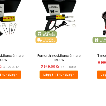
GRATIS
LEVERANS
SNABB
GR
LEVERANS
LEV
duktionsvärmare
Fornorth induktionsvärmare
Timco
200w
1500w
6 99
Kr
3 949,00 Kr
3 949,00 Kr
4 399,00 Kr
l i kundvagn
Lägg till i kundvagn
Läg