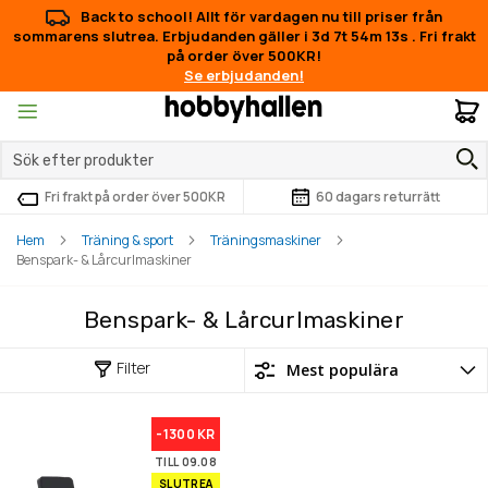
Back to school! Allt för vardagen nu till priser från
sommarens slutrea. Erbjudanden gäller i
3d 7t 54m 13s
.
Fri frakt
på order över 500KR!
Se erbjudanden!
M
Fri frakt på order över 500KR
60 dagars returrätt
Hem
Träning & sport
Träningsmaskiner
Benspark- & Lårcurlmaskiner
Benspark- & Lårcurlmaskiner
Filter
-1300 KR
TILL 09.08
SLUTREA