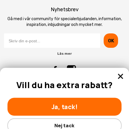
Nyhetsbrev
Gå med i vår community för specialerbjudanden, information,
inspiration, inbjudningar och mycket mer.
OK
Läs mer
Vill du ha extra rabatt?
Kontakta Oss
Kundtjänst
Ja, tack!
Nej tack