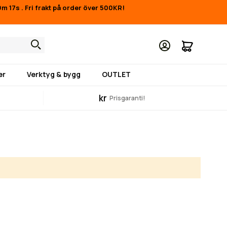
9m 16s
.
Fri frakt på order över 500KR!
Min kund
er
Verktyg & bygg
OUTLET
kr
Prisgaranti!