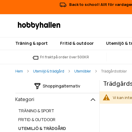
Back to school! Allt för vardage
Träning & sport
Fritid & outdoor
Utemiljö & 
Fri frakt på order över 500KR
Hem
Utemiljö & trädgård
Utemöbler
Trädgårdsstolar
Trädgårds
Shoppingalternativ
Vi kan int
Kategori
TRÄNING & SPORT
FRITID & OUTDOOR
UTEMILJÖ & TRÄDGÅRD