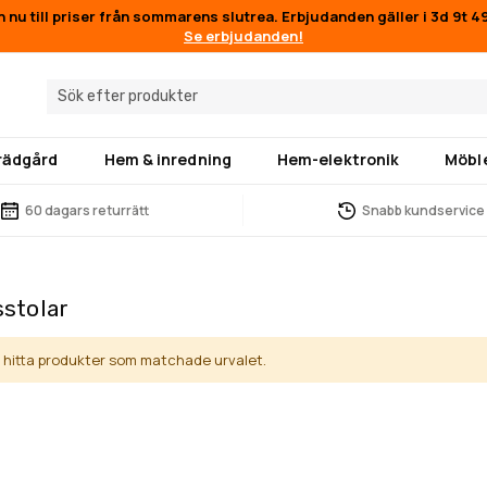
n nu till priser från sommarens slutrea. Erbjudanden gäller i
3d 9t 4
Se erbjudanden!
trädgård
Hem & inredning
Hem-elektronik
Möbl
60 dagars returrätt
Snabb kundservice
stolar
e hitta produkter som matchade urvalet.