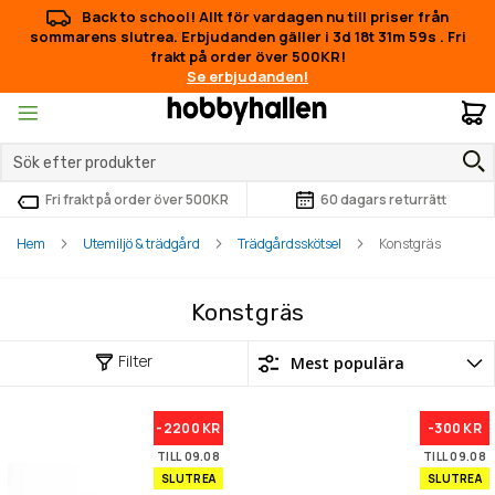
Back to school! Allt för vardagen nu till priser från
sommarens slutrea. Erbjudanden gäller i
3d 18t 31m 59s
.
Fri
frakt på order över 500KR!
Se erbjudanden!
M
Fri frakt på order över 500KR
60 dagars returrätt
Hem
Utemiljö & trädgård
Trädgårdsskötsel
Konstgräs
Konstgräs
Filter
-2200 KR
-300 KR
TILL 09.08
TILL 09.08
SLUTREA
SLUTREA