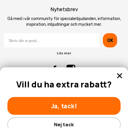
Nyhetsbrev
Gå med i vår community för specialerbjudanden, information,
inspiration, inbjudningar och mycket mer.
OK
Läs mer
Vill du ha extra rabatt?
Kontakta Oss
Kundtjänst
Ja, tack!
Nej tack