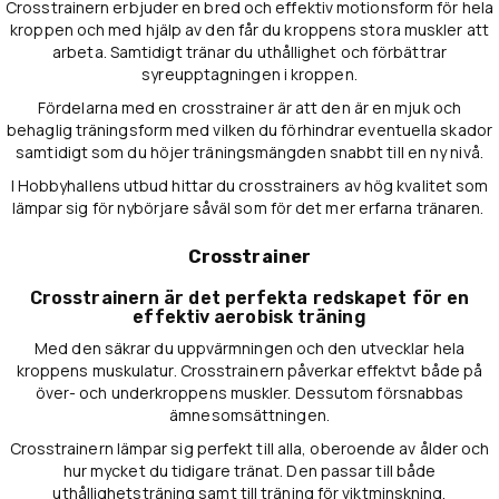
Crosstrainern erbjuder en bred och effektiv motionsform för hela
kroppen och med hjälp av den får du kroppens stora muskler att
arbeta. Samtidigt tränar du uthållighet och förbättrar
syreupptagningen i kroppen.
Fördelarna med en crosstrainer är att den är en mjuk och
behaglig träningsform med vilken du förhindrar eventuella skador
samtidigt som du höjer träningsmängden snabbt till en ny nivå.
I Hobbyhallens utbud hittar du crosstrainers av hög kvalitet som
lämpar sig för nybörjare såväl som för det mer erfarna tränaren.
Crosstrainer
Crosstrainern är det perfekta redskapet för en
effektiv aerobisk träning
Med den säkrar du uppvärmningen och den utvecklar hela
kroppens muskulatur. Crosstrainern påverkar effektvt både på
över- och underkroppens muskler. Dessutom försnabbas
ämnesomsättningen.
Crosstrainern lämpar sig perfekt till alla, oberoende av ålder och
hur mycket du tidigare tränat. Den passar till både
uthållighetsträning samt till träning för viktminskning.