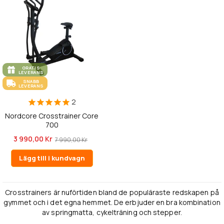
GRATIS
LEVERANS
SNABB
LEVERANS
2
Nordcore Crosstrainer Core
700
3 990,00 Kr
7 990,00 Kr
Lägg till i kundvagn
Crosstrainers är nuförtiden bland de populäraste redskapen på
gymmet och i det egna hemmet. De erbjuder en bra kombination
av springmatta, cykelträning och stepper.