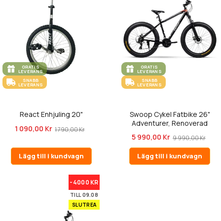
GRATIS
GRATIS
LEVERANS
LEVERANS
SNABB
SNABB
LEVERANS
LEVERANS
React Enhjuling 20"
Swoop Cykel Fatbike 26"
Adventurer, Renoverad
1 090,00 Kr
1 790,00 Kr
5 990,00 Kr
9 990,00 Kr
Lägg till i kundvagn
Lägg till i kundvagn
-4000 KR
TILL 09.08
SLUTREA