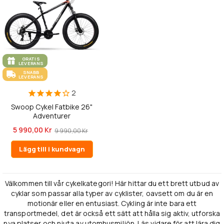
GRATIS
LEVERANS
SNABB
LEVERANS
2
Swoop Cykel Fatbike 26"
Adventurer
5 990,00 Kr
9 990,00 Kr
Lägg till i kundvagn
Välkommen till vår cykelkategori! Här hittar du ett brett utbud av
cyklar som passar alla typer av cyklister, oavsett om du är en
motionär eller en entusiast. Cykling är inte bara ett
transportmedel, det är också ett sätt att hålla sig aktiv, utforska
nya platser och njuta av utomhusmiljön. Läs vidare för att lära dig