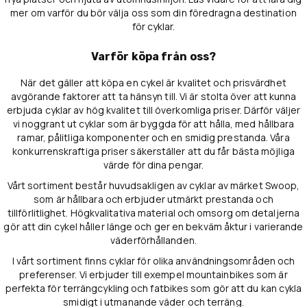
mer om varför du bör välja oss som din föredragna destination
för cyklar.
Varför köpa från oss?
När det gäller att köpa en cykel är kvalitet och prisvärdhet
avgörande faktorer att ta hänsyn till. Vi är stolta över att kunna
erbjuda cyklar av hög kvalitet till överkomliga priser. Därför väljer
vi noggrant ut cyklar som är byggda för att hålla, med hållbara
ramar, pålitliga komponenter och en smidig prestanda. Våra
konkurrenskraftiga priser säkerställer att du får bästa möjliga
värde för dina pengar.
Vårt sortiment består huvudsakligen av cyklar av märket Swoop,
som är hållbara och erbjuder utmärkt prestanda och
tillförlitlighet. Högkvalitativa material och omsorg om detaljerna
gör att din cykel håller länge och ger en bekväm åktur i varierande
väderförhållanden.
I vårt sortiment finns cyklar för olika användningsområden och
preferenser. Vi erbjuder till exempel mountainbikes som är
perfekta för terrängcykling och fatbikes som gör att du kan cykla
smidigt i utmanande väder och terräng.