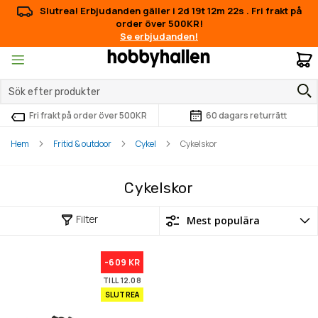
Slutrea! Erbjudanden gäller i
2d 19t 12m 22s
.
Fri frakt på
order över 500KR!
Se erbjudanden!
M
Fri frakt på order över 500KR
60 dagars returrätt
Hem
Fritid & outdoor
Cykel
Cykelskor
Cykelskor
Filter
-609 KR
TILL 12.08
SLUTREA