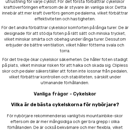
utrustning för varje cyklist. För det första förbättrar cykelskor
kraftöverföringen eftersom de är styvare än vanliga skor. Detta
innebär att mer kraft överförs genom pedalerna, vilket förbättrar
effektiviteten och hastigheten.
För det andra förbättrar cykelskor komforten på långa turer. De är
designade för att stödja foten på rätt sätt och minska trycket,
vilket minskar smärta och obehag under långa turer. Dessutom
erbjuder de bättre ventilation, vilket håller fötterna svala och
torra.
För det tredje ökar cykelskor säkerheten. De håller foten stadigt
på plats, vilket minskar risken för att halka och skada sig. Clipless
skor och pedaler säkerställer att foten inte lossnar från pedalen,
vilket förbättrar kontrollen och stabiliteten, särskilt under
utmanande förhållanden.
Vanliga frågor - Cykelskor
Vilka är de bästa cykelskorna för nybörjare?
För nybörjare rekommenderas vanligtvis mountainbike-skor
eftersom de är mer mångsidiga och ger bra grepp i olika
förhållanden. De är också bekvämare och mer flexibla, vilket