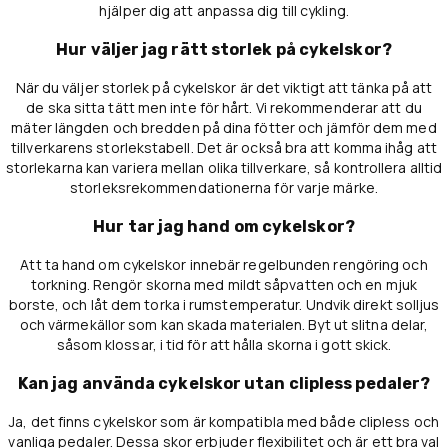
hjälper dig att anpassa dig till cykling.
Hur väljer jag rätt storlek på cykelskor?
När du väljer storlek på cykelskor är det viktigt att tänka på att
de ska sitta tätt men inte för hårt. Vi rekommenderar att du
mäter längden och bredden på dina fötter och jämför dem med
tillverkarens storlekstabell. Det är också bra att komma ihåg att
storlekarna kan variera mellan olika tillverkare, så kontrollera alltid
storleksrekommendationerna för varje märke.
Hur tar jag hand om cykelskor?
Att ta hand om cykelskor innebär regelbunden rengöring och
torkning. Rengör skorna med mildt såpvatten och en mjuk
borste, och låt dem torka i rumstemperatur. Undvik direkt solljus
och värmekällor som kan skada materialen. Byt ut slitna delar,
såsom klossar, i tid för att hålla skorna i gott skick.
Kan jag använda cykelskor utan clipless pedaler?
Ja, det finns cykelskor som är kompatibla med både clipless och
vanliga pedaler. Dessa skor erbjuder flexibilitet och är ett bra val