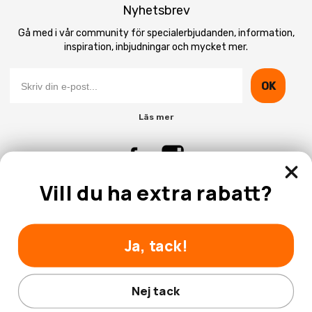
Nyhetsbrev
Gå med i vår community för specialerbjudanden, information,
inspiration, inbjudningar och mycket mer.
OK
Läs mer
Vill du ha extra rabatt?
Kontakta Oss
Kundtjänst
Ja, tack!
Nej tack