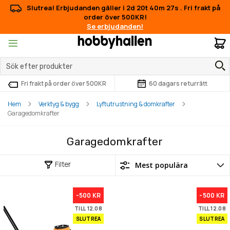
Slutrea! Erbjudanden gäller i
2d 20t 40m 26s
.
Fri frakt på
order över 500KR!
Se erbjudanden!
M
Fri frakt på order över 500KR
60 dagars returrätt
Hem
Verktyg & bygg
Lyftutrustning & domkrafter
Garagedomkrafter
Garagedomkrafter
Filter
-500 KR
-500 KR
TILL 12.08
TILL 12.08
SLUTREA
SLUTREA