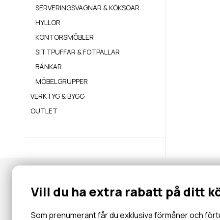
SERVERINGSVAGNAR & KÖKSÖAR
HYLLOR
KONTORSMÖBLER
SITTPUFFAR & FOTPALLAR
BÄNKAR
MÖBELGRUPPER
VERKTYG & BYGG
OUTLET
Nyhetsbrev
Vill du ha extra rabatt på ditt k
Gå med i vår community för specialerbjudanden, information, 
inbjudningar och mycket mer.
Som prenumerant får du exklusiva förmåner och förtur 