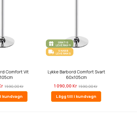
GRATIS
LEVERANS
SNABB
LEVERANS
rd Comfort Vit
Lykke Barbord Comfort Svart
105cm
60x105cm
Kr
1 090,00 Kr
1 590,00 Kr
1 590,00 Kr
l i kundvagn
Lägg till i kundvagn