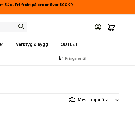
4m 54s
.
Fri frakt på order över 500KR!
Min kund
er
Verktyg & bygg
OUTLET
kr
Prisgaranti!