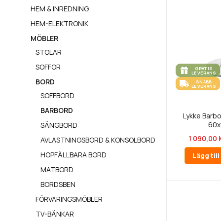
HEM & INREDNING
HEM-ELEKTRONIK
MÖBLER
STOLAR
SOFFOR
GRATIS
LEVERANS
BORD
SNABB
LEVERANS
SOFFBORD
BARBORD
Lykke Barbo
60x
SÄNGBORD
1 090,00 
AVLASTNINGSBORD & KONSOLBORD
HOPFÄLLBARA BORD
Lägg til
MATBORD
BORDSBEN
FÖRVARINGSMÖBLER
TV-BÄNKAR