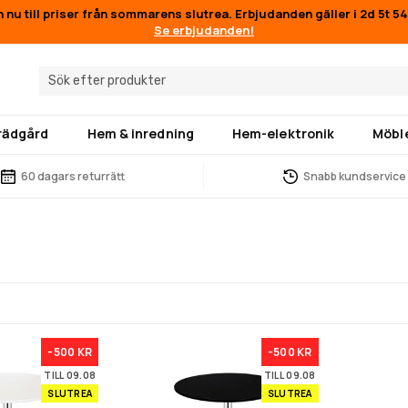
n nu till priser från sommarens slutrea. Erbjudanden gäller i
2d 5t 5
Se erbjudanden!
trädgård
Hem & inredning
Hem-elektronik
Möbl
60 dagars returrätt
Snabb kundservice
-500 KR
-500 KR
TILL 09.08
TILL 09.08
SLUTREA
SLUTREA