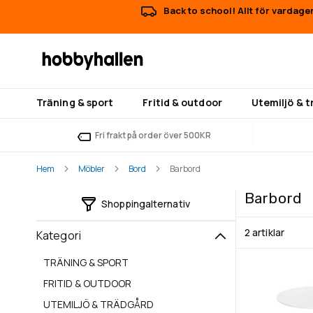
Back to school! Allt för vardage
Träning & sport
Fritid & outdoor
Utemiljö & 
Fri frakt på order över 500KR
Hem
Möbler
Bord
Barbord
Barbord
Shoppingalternativ
2
artiklar
Kategori
TRÄNING & SPORT
FRITID & OUTDOOR
UTEMILJÖ & TRÄDGÅRD