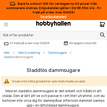
Back to school! Allt för vardagen nu till priser från
sommarens slutrea. Erbjudanden gäller i
0d 18t 39m 41s
.
Fri
frakt på order över 500KR!
Se erbjudanden!
M
Fri frakt på order över 500KR
60 dagars returrätt
Hem
Hem & inredning
Dammsugare
Sladdlös dammsugare
Sladdlös dammsugare
Vi kan inte hitta produkter som matchade urvalet.
Med en sladdlös dammsugare är det enkelt och trådlöst att
städa. Den är lätt att se och passar in i ett litet utrymme, och du
behöver inte oroa dig för dammpåsar eftersom dammet samlas
upp i en lättstädad dammsugare.