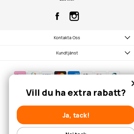
Kontakta Oss
Kundtjänst
© 2026 Hobbyhallen.se
Vill du ha extra rabatt?
Ja, tack!
Nej tack