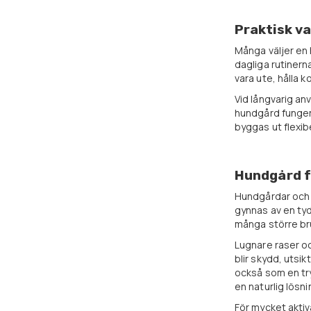
Praktisk va
Många väljer en
dagliga rutinern
vara ute, hålla 
Vid långvarig an
hundgård funger
byggas ut flexib
Hundgård fö
Hundgårdar och h
gynnas av en tyd
många större bru
Lugnare raser oc
blir skydd, utsi
också som en try
en naturlig lösn
För mycket aktiva