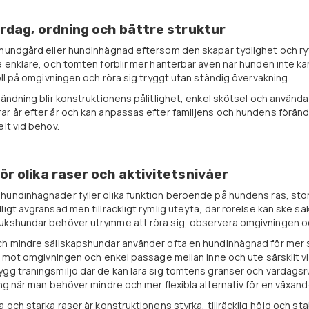
rdag, ordning och bättre struktur
 hundgård eller hundinhägnad eftersom den skapar tydlighet och ryt
a enklare, och tomten förblir mer hanterbar även när hunden inte k
koll på omgivningen och röra sig tryggt utan ständig övervakning.
vändning blir konstruktionens pålitlighet, enkel skötsel och användar
ar år efter år och kan anpassas efter familjens och hundens förän
elt vid behov.
r olika raser och aktivitetsnivåer
undinhägnader fyller olika funktion beroende på hundens ras, storle
ligt avgränsad men tillräckligt rymlig uteyta, där rörelse kan ske sä
kshundar behöver utrymme att röra sig, observera omgivningen och få
h mindre sällskapshundar använder ofta en hundinhägnad för mer sti
kt mot omgivningen och enkel passage mellan inne och ute särskilt v
gg träningsmiljö där de kan lära sig tomtens gränser och vardagsr
ing när man behöver mindre och mer flexibla alternativ för en växan
 och starka raser är konstruktionens styrka, tillräcklig höjd och stab