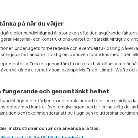
tänka på när du väljer
undgård eller hundinhägnad är storleken ofta den avgörande faktor
gerar. Material- och konstruktionskvalitet blir särskilt viktigt vid vi
oner, underlagets förberedelse och eventuell taklösning påverkar 
ningsbarhet är särskilt viktig om behoven förändras med tiden elle
 representerar Trekker genomtänkta och praktiska lösningar där hål
även välkända alternativ som exempelvis Trixie, Jämpti, Wuffe och 
en fungerande och genomtänkt helhet
undinhägnader stödjer en mer strukturerad tomt och smidiga dagliga
s behov med kontroll över omgivningen och blir en naturlig del av h
 framtiden och rekommenderar att du i lugn och ro utforskar sortimen
der, instruktioner och andra användbara tips:
Bäst i test - Vi jämför bästa hundgård