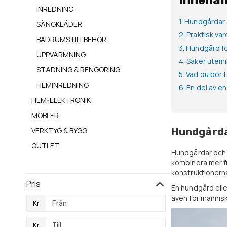
Innehål
INREDNING
1. Hundgårdar
SÄNGKLÄDER
2. Praktisk va
BADRUMSTILLBEHÖR
3. Hundgård fö
UPPVÄRMNING
4. Säker utemi
STÄDNING & RENGÖRING
5. Vad du bör 
HEMINREDNING
6. En del av 
HEM-ELEKTRONIK
MÖBLER
Hundgårda
VERKTYG & BYGG
OUTLET
Hundgårdar och 
kombinera mer fr
konstruktionerna
Pris
En hundgård elle
även för människ
Kr
Kr