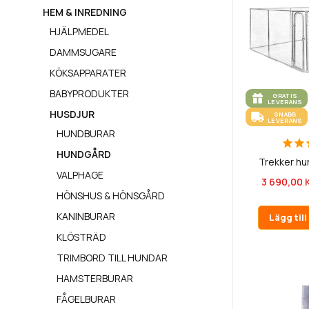
HEM & INREDNING
HJÄLPMEDEL
DAMMSUGARE
KÖKSAPPARATER
BABYPRODUKTER
GRATIS
LEVERANS
HUSDJUR
SNABB
LEVERANS
HUNDBURAR
HUNDGÅRD
Trekker hu
VALPHAGE
3 690,00 
HÖNSHUS & HÖNSGÅRD
KANINBURAR
Lägg til
KLÖSTRÄD
TRIMBORD TILL HUNDAR
HAMSTERBURAR
FÅGELBURAR