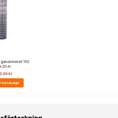
galvaniserat 150
x 20 m
0,00 Kr
l i kundvagn