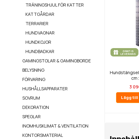
TRÄNINGSHJUL FÖR KATTER
KATTGÅRDAR
TERRARIER
HUNDVAGNAR
HUNDKOJOR
HUNDBADKAR
GRATIS
LEVERANS
GAMINGSTOLAR & GAMINGBORDE
BELYSNING
Hundstängsel 
cm 
FÖRVARING
3 09
HUSHÅLLSAPPARATER
Lägg til
SOVRUM
DEKORATION
SPEGLAR
INOMHUSKLIMAT & VENTILATION
KONTORSMATERIAL