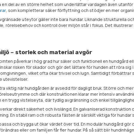
 en del av en större helhet som underlättar vardagen även utanför
rar
, som kompletterar säker förflyttning och stödjer en mer organ
avgränsade uteytor gäller inte bara hundar. Liknande strukturella o
, rörelsebehov och kontroll över miljön står i fokus. Det illustrerar 
ljö – storlek och material avgör
omten påverkar i hög grad hur säker och funktionell en hundgård ell
nskar risken för skador och gör det lättare för hunden att röra sig
 omgivningen, vilket ofta ökar trivsel och lugn. Samtidigt förbättr
re utevistelser.
xtra viktig när hundgården är avsedd för dagligt bruk. Större och me
 rörelseutrymme och där konstruktionen klarar mer intensiv användn
en trygg vistelseyta, där tydlig avgränsning och enkel tillgänglighe
verkar direkt säkerhet och livslängd. En galvaniserad konstruktion o
sning. En stabil ram och robusta fästen är särskilt viktiga för hundar 
passa och bygga ut ökar värdet över tid. En modulär hundgård gör d
rändras eller om familjen får fler hundar. På så sätt blir hundinhäg