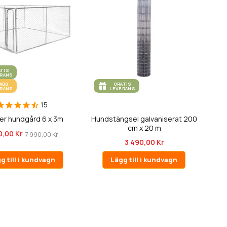
ATIS
ERANS
ABB
GRATIS
ERANS
LEVERANS
15
er hundgård 6 x 3m
Hundstängsel galvaniserat 200
cm x 20 m
0,00 Kr
7 990,00 Kr
3 490,00 Kr
g till i kundvagn
Lägg till i kundvagn