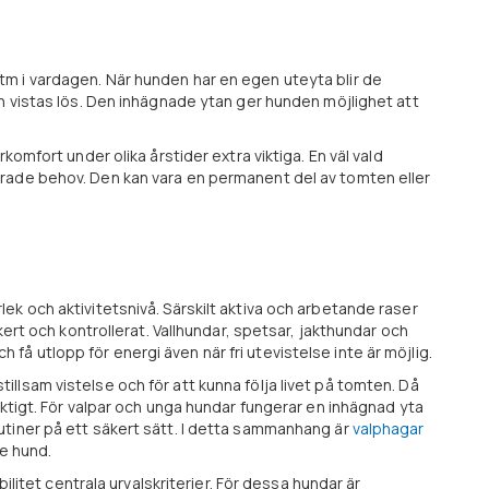
m i vardagen. När hunden har en egen uteyta blir de
an vistas lös. Den inhägnade ytan ger hunden möjlighet att
komfort under olika årstider extra viktiga. En väl vald
drade behov. Den kan vara en permanent del av tomten eller
k och aktivitetsnivå. Särskilt aktiva och arbetande raser
kert och kontrollerat. Vallhundar, spetsar, jakthundar och
 utlopp för energi även när fri utevistelse inte är möjlig.
llsam vistelse och för att kunna följa livet på tomten. Då
iktigt. För valpar och unga hundar fungerar en inhägnad yta
utiner på ett säkert sätt. I detta sammanhang är
valphagar
de hund.
ilitet centrala urvalskriterier. För dessa hundar är