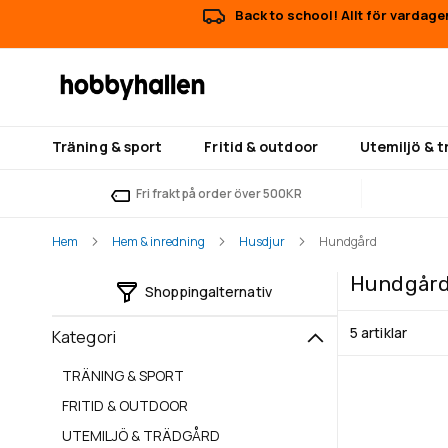
Back to school! Allt för vardage
Träning & sport
Fritid & outdoor
Utemiljö & 
Fri frakt på order över 500KR
Hem
Hem & inredning
Husdjur
Hundgård
Hundgår
Shoppingalternativ
5
artiklar
Kategori
TRÄNING & SPORT
FRITID & OUTDOOR
UTEMILJÖ & TRÄDGÅRD