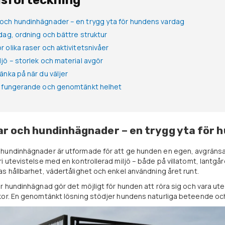
lsförteckning
 och hundinhägnader – en trygg yta för hundens vardag
rdag, ordning och bättre struktur
r olika raser och aktivitetsnivåer
ljö – storlek och material avgör
tänka på när du väljer
en fungerande och genomtänkt helhet
r och hundinhägnader – en trygg yta för 
hundinhägnader är utformade för att ge hunden en egen, avgränsad
i utevistelse med en kontrollerad miljö – både på villatomt, lantgård
s hållbarhet, vädertålighet och enkel användning året runt.
r hundinhägnad gör det möjligt för hunden att röra sig och vara ute i
or. En genomtänkt lösning stödjer hundens naturliga beteende och h