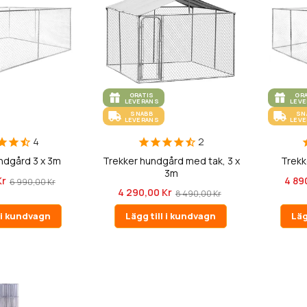
GRATIS
GR
LEVERANS
LEV
SNABB
SN
LEVERANS
LEV
4
2
ndgård 3 x 3m
Trekker hundgård med tak, 3 x
Trekk
3m
Kr
4 89
6 990,00 Kr
4 290,00 Kr
8 490,00 Kr
l i kundvagn
Lägg till i kundvagn
Läg