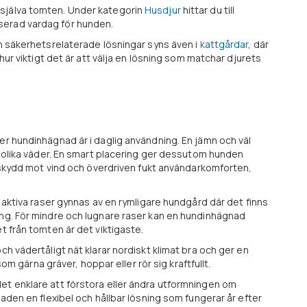
 själva tomten. Under kategorin
Husdjur
hittar du till
iserad vardag för hunden.
ch säkerhetsrelaterade lösningar syns även i
kattgårdar
, där
hur viktigt det är att välja en lösning som matchar djurets
er hundinhägnad är i daglig användning. En jämn och väl
 i olika väder. En smart placering ger dessutom hunden
ar skydd mot vind och överdriven fukt användarkomforten,
r aktiva raser gynnas av en rymligare hundgård där det finns
ing. För mindre och lugnare raser kan en hundinhägnad
t från tomten är det viktigaste.
ch vädertåligt nät klarar nordiskt klimat bra och ger en
som gärna gräver, hoppar eller rör sig kraftfullt.
et enklare att förstora eller ändra utformningen om
naden en flexibel och hållbar lösning som fungerar år efter