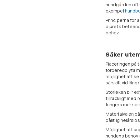
hundgården ofta
exempel
hundbu
Principerna för 
djurets beteende
behov.
Säker utemi
Placeringen på t
förberedd yta mi
möjlighet att se
särskilt vid läng
Storleken blir e
tillräckligt med
fungera mer som 
Materialvalen på
pålitlig helårslö
Möjlighet att an
hundens behov fö