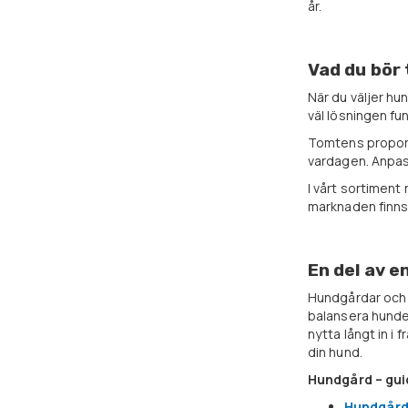
år.
Vad du bör 
När du väljer h
väl lösningen fun
Tomtens proporti
vardagen. Anpass
I vårt sortiment
marknaden finns 
En del av 
Hundgårdar och h
balansera hunden
nytta långt in i
din hund.
Hundgård – gui
Hundgård 