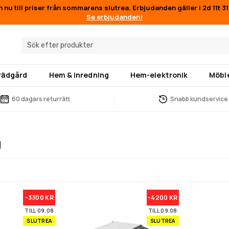
n nu till priser från sommarens slutrea. Erbjudanden gäller i
2d 11t 
Se erbjudanden!
trädgård
Hem & inredning
Hem-elektronik
Möbl
60 dagars returrätt
Snabb kundservice
d
-3300 KR
-4200 KR
TILL 09.08
TILL 09.08
SLUTREA
SLUTREA