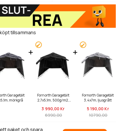
 köpt tillsammans
orth Garagetält
Fornorth Garagetält
Fornorth Garagetält
x5,1m, mörkgrå
2,7x5,1m, 500g/m2,
3,4x7m, ljusgrått
svart
3 990,
00 Kr
5 190,
00 Kr
6990,00
10790,00
 ett paket och spara