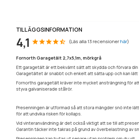
TILLÄGGSINFORMATION
4,1
(
Läs alla
13
recensioner
här
)
Fornorth Garagetält 2,7x5,1m, mörkgrå
Ett garagetält är ett bekvämt sätt att skydda och förvara din
Garagetältet är snabbt och enkelt att sätta upp och kan lätt
Fornorths garagetält kräver inte mycket ansträngning för att m
styva galvaniserade stålrör.
Presenningen är utformad så att stora mängder snö inte lätt sa
för att undvika risken för kollaps.
Vid vinteranvändning är det också viktigt att se till att pres
Garantin täcker inte takras på grund av överbelastning av sn
Presenningen kan bytas ut senare utan problem om du vill.