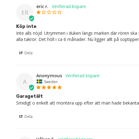
eric r.
ER
Köp inte
Inte alls nöjd. Utrymmen i duken längs marken där rören ska sto
alla takrör. Det höll i ca 6 månader. Nu ligger allt på soptippen
Dela
Anonymous
A
Sweden
Garagetält
Smidigt o enkelt att montera upp efter att man hade bekantat
Dela