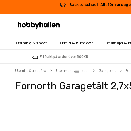
Back to school! Allt för vardage
Träning & sport
Fritid & outdoor
Utemiljö & 
Fri frakt på order över 500KR
Utemiljö & trädgård
Utomhusbyggnader
Garagetält
For
Fornorth Garagetält 2,7x
Hoppa
Hoppa
till
till