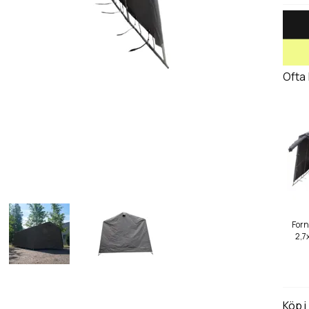
Ofta
Forn
2,7
Köp i