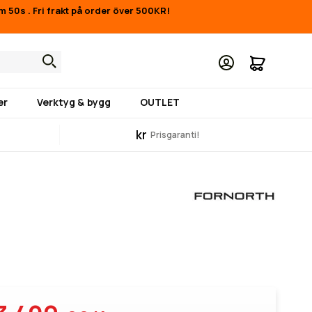
1m 49s
.
Fri frakt på order över 500KR!
Min kund
er
Verktyg & bygg
OUTLET
kr
Prisgaranti!