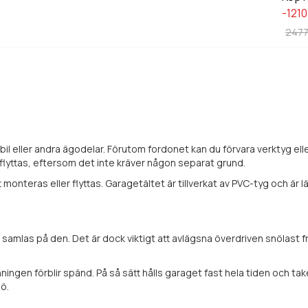
-121
2477
 bil eller andra ägodelar. Förutom fordonet kan du förvara verktyg el
 flyttas, eftersom det inte kräver någon separat grund.
onteras eller flyttas. Garagetältet är tillverkat av PVC-tyg och är lä
mlas på den. Det är dock viktigt att avlägsna överdriven snölast från 
enningen förblir spänd. På så sätt hålls garaget fast hela tiden och t
ö.