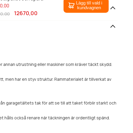
Lägg till vald i
00,00
kundvagnen
12670,00
0,00
ler annan utrustning eller maskiner som kräver täckt skydd.
tt, men har en styv struktur. Rammaterialet är tillverkat av
garagetältets tak för att se till att taket förblir starkt och
aket hålls också renare när täckningen är ordentligt spänd.