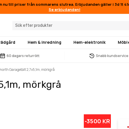
n nu till priser från sommarens slutrea. Erbjudanden gäller i
3d 1t 4
Se erbjudanden!
trädgård
Hem & inredning
Hem-elektronik
Möbl
60 dagars returrätt
Snabb kundservice
north Garagetält 2,7x5,1m, mörkgrå
5,1m, mörkgrå
-3500 KR