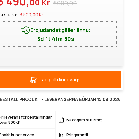
3 490,
00 Kr
6990,00
u sparar:
3 500,00 Kr
Erbjudandet gäller ännu:
3d 1t 41m 49s
Lägg till i kundvagn
BESTÄLL PRODUKT - LEVERANSERNA BÖRJAR 15.09.2026
Fri leverans för beställningar
60 dagars returrätt
över 500KR
kr
Snabb kundservice
Prisgaranti!