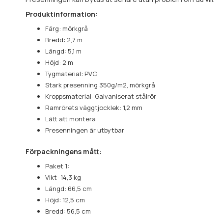
Produktinformation:
Färg: mörkgrå
Bredd: 2,7 m
Längd: 5,1 m
Höjd: 2 m
Tygmaterial: PVC
Stark presenning 350g/m2, mörkgrå
Kroppsmaterial: Galvaniserat stålrör
Ramrörets väggtjocklek: 1,2 mm
Lätt att montera
Presenningen är utbytbar
Förpackningens mått:
Paket 1:
Vikt: 14,3 kg
Längd: 66,5 cm
Höjd: 12,5 cm
Bredd: 56,5 cm