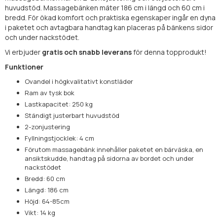
huvudstöd. Massagebänken mäter 186 cm i längd och 60 cm i
bredd. För ökad komfort och praktiska egenskaper ingår en dyna
i paketet och avtagbara handtag kan placeras på bänkens sidor
och under nackstödet.
Vi erbjuder
gratis och snabb leverans
för denna topprodukt!
Funktioner
Ovandel i högkvalitativt konstläder
Ram av tysk bok
Lastkapacitet: 250 kg
Ständigt justerbart huvudstöd
2-zonjustering
Fyllningstjocklek: 4 cm
Förutom massagebänk innehåller paketet en bärväska, en
ansiktskudde, handtag på sidorna av bordet och under
nackstödet
Bredd: 60 cm
Längd: 186 cm
Höjd: 64-85cm
Vikt: 14 kg