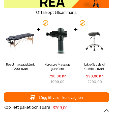
Ofta köpt tillsammans
React massagebänk
Nordcore Massage
Lykke Sadelstol
P200, svart
gun Core
Comfort, svart
massagepistol
790,
00 Kr
990,
00 Kr
1999,00
2290,00
Lägg till vald i kundvagnen
Köp i ett paket och spara
-3209,00