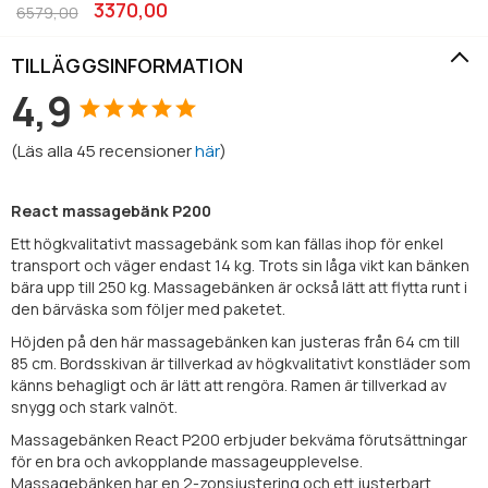
3370,00
6579,00
TILLÄGGSINFORMATION
4,9
(
Läs alla
45
recensioner
här
)
React massagebänk P200
Ett högkvalitativt massagebänk som kan fällas ihop för enkel
transport och väger endast 14 kg. Trots sin låga vikt kan bänken
bära upp till 250 kg. Massagebänken är också lätt att flytta runt i
den bärväska som följer med paketet.
Höjden på den här massagebänken kan justeras från 64 cm till
85 cm. Bordsskivan är tillverkad av högkvalitativt konstläder som
känns behagligt och är lätt att rengöra. Ramen är tillverkad av
snygg och stark valnöt.
Massagebänken React P200 erbjuder bekväma förutsättningar
för en bra och avkopplande massageupplevelse.
Massagebänken har en 2-zonsjustering och ett justerbart