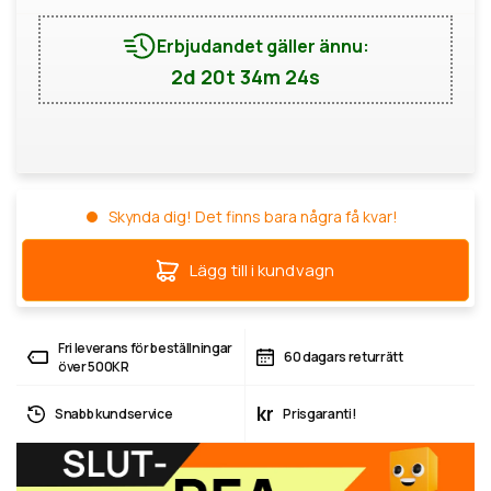
Erbjudandet gäller ännu:
2d 20t 34m 24s
Skynda dig! Det finns bara några få kvar!
Lägg till i kundvagn
Fri leverans för beställningar
60 dagars returrätt
över 500KR
kr
Snabb kundservice
Prisgaranti!