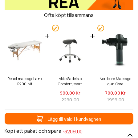
Ofta köpt tillsammans
React massagebänk
Lykke Sadelstol
Nordcore Massage
P200, vit
Comfort, svart
gun Core
massagepistol
990,
00 Kr
790,
00 Kr
2290,00
1999,00
Lägg till vald i kundvagnen
Köp i ett paket och spara
-3209,00