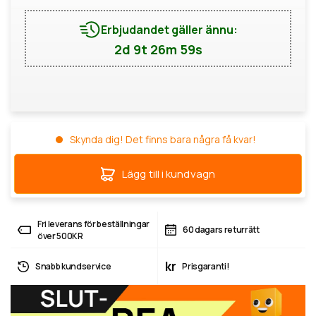
Erbjudandet gäller ännu:
2d 9t 26m 58s
Skynda dig! Det finns bara några få kvar!
Lägg till i kundvagn
Fri leverans för beställningar
60 dagars returrätt
över 500KR
kr
Snabb kundservice
Prisgaranti!