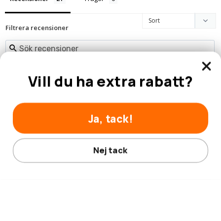
Filtrera recensioner
Vill du ha extra rabatt?
Anonymous
04-12-2025
A
Ja, tack!
Sweden
Prisvärd
Nej tack
Bra stabil prisvärd bänk som tar lite plats, jättebra
Dela
Hjälpte den här recensionen?
0
0
Cecilia E.
30-11-2025
CE