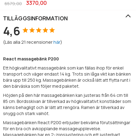
3370,00
6579,00
TILLÄGGSINFORMATION
4,6
(
Läs alla
21
recensioner
här
)
React massagebänk P200
Ett högkvalitativt massagebänk som kan fällas ihop för enkel
transport och väger endast 14 kg. Trots sin låga vikt kan bänken
bära upp till 250 kg. Massagebänken är också lätt att flytta runt i
den bärväska som följer med paketet.
Höjden på den här massagebänken kan justeras från 64 cm till
85 cm. Bordsskivan är tillverkad av högkvalitativt konstläder som
känns behagligt och är lätt att rengöra. Ramen är tillverkad av
snygg och stark valnöt.
Massagebänken React P200 erbjuder bekväma förutsättningar
för en bra och avkopplande massageupplevelse.
Massagebänken har en 2-zonsjustering och ett justerbart