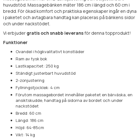
huvudstöd. Massagebänken mäter 186 cm i längd och 60 cm i
bredd. För ökad komfort och praktiska egenskaper ingår en dyna
i paketet och avtagbara handtag kan placeras på bänkens sidor
och under nackstödet.
Vi erbjuder
gratis och snabb leverans
för denna topprodukt!
Funktioner
Ovandel i högkvalitativt konstläder
Ram av tysk bok
Lastkapacitet: 250 kg
Ständigt justerbart huvudstöd
2-zonjustering
Fyllningstjocklek: 4 cm
Förutom massagebordet innehåller paketet en bärväska, en
ansiktskudde, handtag på sidorna av bordet och under
nackstödet
Bredd: 60 cm
Längd: 186 cm
Höjd: 64-85cm
Vikt: 14 kg