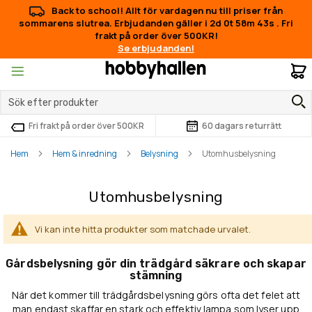
Back to school! Allt för vardagen nu till priser från
sommarens slutrea. Erbjudanden gäller i
2d 0t 58m 43s
.
Fri
frakt på order över 500KR!
Se erbjudanden!
M
Fri frakt på order över 500KR
60 dagars returrätt
Hem
Hem & inredning
Belysning
Utomhusbelysning
Utomhusbelysning
Vi kan inte hitta produkter som matchade urvalet.
Gårdsbelysning gör din trädgård säkrare och skapar
stämning
När det kommer till trädgårdsbelysning görs ofta det felet att
man endast skaffar en stark och effektiv lampa som lyser upp