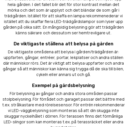
hela gården. I det fallet blir det för stor kontrast mellan det
mörka och det som är upplyst och det bländar de som går i
trädgården. Istället för att skaffa en lampa rekommenederar vi
istället att du skaffar flera LED-trädgårdslampor som lyser upp
gården på olika sätt. En mångsidig belysning gör att trädgården
känns säkrare och dessutom ser hemtrevligare ut.
De viktigaste ställena att belysa på gården
De viktigaste områdena att belysa i gården/trädgården är:
uppfarten, gångar, entréer, portar, lekplatser och andra ställen
där människor rörs. Det är viktigt att belysa uppfarter och andra
gångar så att människor kan känna sig trygga då de ska till bilen,
cykeln eller annars ut och gå.
Exempel på gårdsbelysning
För belysning av gångar och andra stora områden passar
stolpbelysning. För förrådet och garaget passar det bättre med
t.ex. strålkastare med rörelsesensor. För entrén rekommenderar
vi LED-väggbelysning som monteras så att din skugga inte
skuggar nyckelhålet i dörren. För terassen finns det förmånliga
LED-slingor som kan monteras t.ex. på terassräcket eller andra