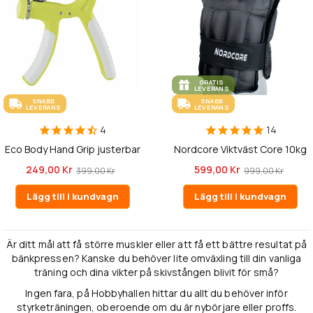
GRATIS
LEVERANS
SNABB
SNABB
LEVERANS
LEVERANS
4
14
Eco Body Hand Grip justerbar
Nordcore Viktväst Core 10kg
249,00 Kr
599,00 Kr
399,00 Kr
999,00 Kr
Lägg till i kundvagn
Lägg till i kundvagn
Är ditt mål att få större muskler eller att få ett bättre resultat på
bänkpressen? Kanske du behöver lite omväxling till din vanliga
träning och dina vikter på skivstången blivit för små?
Ingen fara, på Hobbyhallen hittar du allt du behöver inför
styrketräningen, oberoende om du är nybörjare eller proffs.