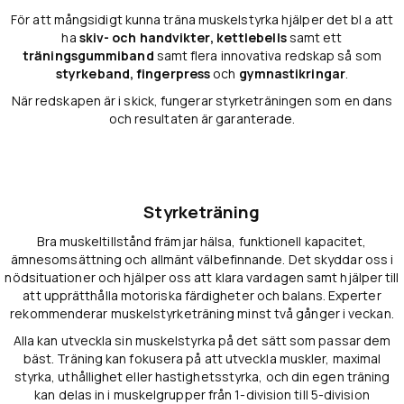
För att mångsidigt kunna träna muskelstyrka hjälper det bl a att
ha
skiv- och handvikter, kettlebells
samt ett
träningsgummiband
samt flera innovativa redskap så som
styrkeband, fingerpress
och
gymnastikringar
.
När redskapen är i skick, fungerar styrketräningen som en dans
och resultaten är garanterade.
Styrketräning
Bra muskeltillstånd främjar hälsa, funktionell kapacitet,
ämnesomsättning och allmänt välbefinnande. Det skyddar oss i
nödsituationer och hjälper oss att klara vardagen samt hjälper till
att upprätthålla motoriska färdigheter och balans. Experter
rekommenderar muskelstyrketräning minst två gånger i veckan.
Alla kan utveckla sin muskelstyrka på det sätt som passar dem
bäst. Träning kan fokusera på att utveckla muskler, maximal
styrka, uthållighet eller hastighetsstyrka, och din egen träning
kan delas in i muskelgrupper från 1-division till 5-division