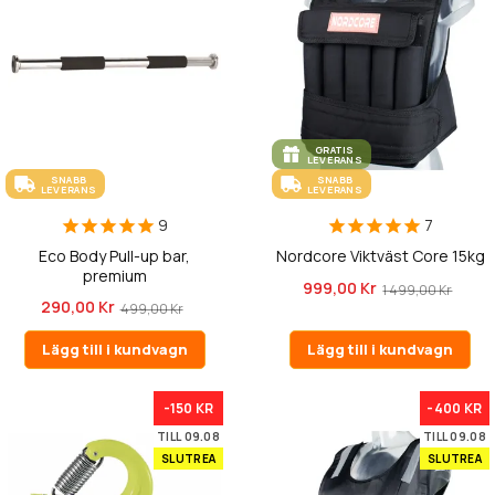
GRATIS
LEVERANS
SNABB
SNABB
LEVERANS
LEVERANS
9
7
Eco Body Pull-up bar,
Nordcore Viktväst Core 15kg
premium
999,00 Kr
1 499,00 Kr
290,00 Kr
499,00 Kr
Lägg till i kundvagn
Lägg till i kundvagn
-150 KR
-400 KR
TILL 09.08
TILL 09.08
SLUTREA
SLUTREA