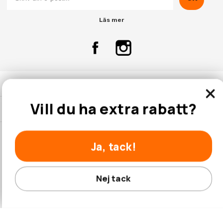
Läs mer
Kontakta Oss
Vill du ha extra rabatt?
Kundtjänst
Ja, tack!
© 2026 Hobbyhallen.se
Nej tack