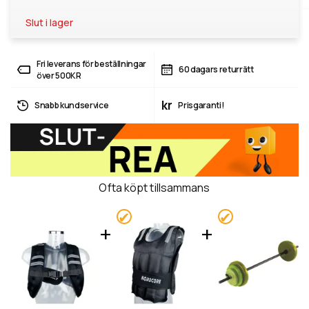
Slut i lager
Fri leverans för beställningar
60 dagars returrätt
över 500KR
kr
Snabb kundservice
Prisgaranti!
Ofta köpt tillsammans