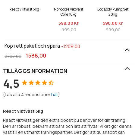
React viktväst 5kg
Nordcore Viktväst
Eco Body Pump Set
Core 10kg
20kg
599,
00 Kr
590,
00 Kr
999,00
999,00
Köp i ett paket och spara
-1209,00
1588,00
2797,00
TILLÄGGSINFORMATION
4,5
(
Läs alla
4
recensioner
här
)
React viktväst 5kg
React viktväst ger den extra boost du behöver för din träning!
Den är robust, bekväm att bära och lätt att flytta, vilket gör denna
väst till en utmärkt träningspartner. Det gör att du snabbt kan