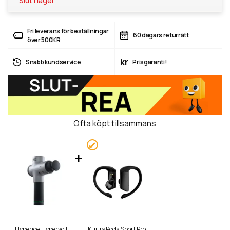
Slut i lager
Fri leverans för beställningar
60 dagars returrätt
över 500KR
kr
Snabb kundservice
Prisgaranti!
Ofta köpt tillsammans
Hyperice Hypervolt
KuuraPods Sport Pro