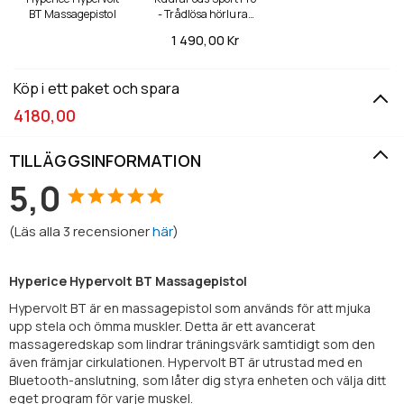
BT Massagepistol
- Trådlösa hörlurar
med brusreducering
1 490,
00 Kr
Köp i ett paket och spara
4180,00
TILLÄGGSINFORMATION
5,0
(
Läs alla
3
recensioner
här
)
Hyperice Hypervolt BT Massagepistol
Hypervolt BT är en massagepistol som används för att mjuka
upp stela och ömma muskler. Detta är ett avancerat
massageredskap som lindrar träningsvärk samtidigt som den
även främjar cirkulationen.
Hypervolt BT är utrustad med en
Bluetooth-anslutning, som låter dig styra enheten och välja ditt
eget program för varje muskel.