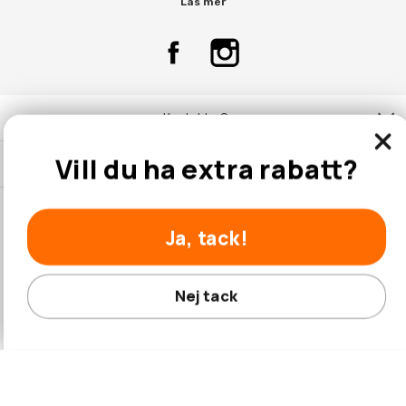
Läs mer
Kontakta Oss
Vill du ha extra rabatt?
Kundtjänst
Ja, tack!
© 2026 Hobbyhallen.se
Nej tack