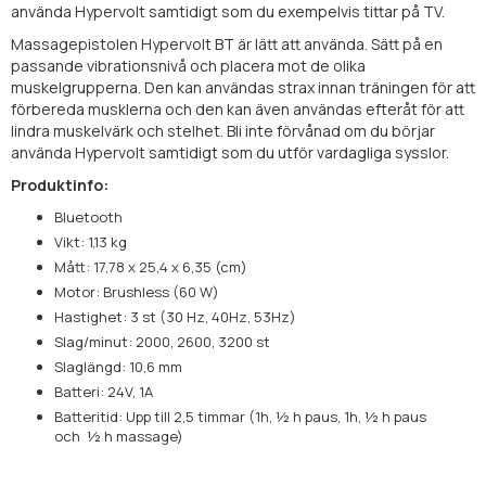
använda Hypervolt samtidigt som du exempelvis tittar på TV.
Massagepistolen Hypervolt BT är lätt att använda. Sätt på en
passande vibrationsnivå och placera mot de olika
muskelgrupperna. Den kan användas strax innan träningen för att
förbereda musklerna och den kan även användas efteråt för att
lindra muskelvärk och stelhet. Bli inte förvånad om du börjar
använda Hypervolt samtidigt som du utför vardagliga sysslor.
Produktinfo:
Bluetooth
Vikt: 1,13 kg
Mått: 17,78 x 25,4 x 6,35 (cm)
Motor: Brushless (60 W)
Hastighet: 3 st (30 Hz, 40Hz, 53Hz)
Slag/minut: 2000, 2600, 3200 st
Slaglängd: 10,6 mm
Batteri: 24V, 1A
Batteritid: Upp till 2,5 timmar (1h,
½ h paus, 1h,
½ h paus
och
½ h massage)