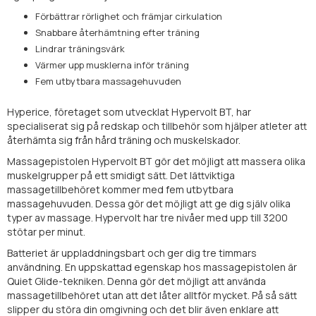
Förbättrar rörlighet och främjar cirkulation
Snabbare återhämtning efter träning
Lindrar träningsvärk
Värmer upp musklerna inför träning
Fem utbytbara massagehuvuden
Hyperice, företaget som utvecklat Hypervolt BT, har
specialiserat sig på redskap och tillbehör som hjälper atleter att
återhämta sig från hård träning och muskelskador.
Massagepistolen Hypervolt BT gör det möjligt att massera olika
muskelgrupper på ett smidigt sätt. Det lättviktiga
massagetillbehöret kommer med fem utbytbara
massagehuvuden. Dessa gör det möjligt att ge dig själv olika
typer av massage. Hypervolt har tre nivåer med upp till 3200
stötar per minut.
Batteriet är uppladdningsbart och ger dig tre timmars
användning. En uppskattad egenskap hos massagepistolen är
Quiet Glide-tekniken. Denna gör det möjligt att använda
massagetillbehöret utan att det låter alltför mycket. På så sätt
slipper du störa din omgivning och det blir även enklare att