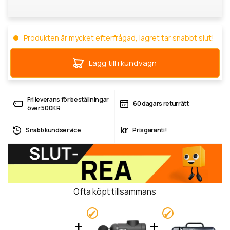
Produkten är mycket efterfrågad, lagret tar snabbt slut!
Lägg till i kundvagn
Fri leverans för beställningar
60 dagars returrätt
över 500KR
kr
Snabb kundservice
Prisgaranti!
Ofta köpt tillsammans