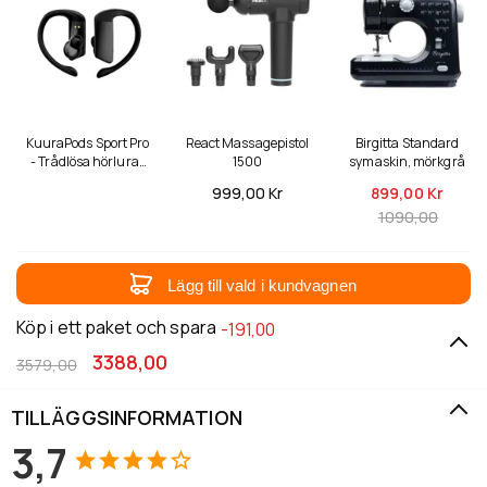
KuuraPods Sport Pro
React Massagepistol
Birgitta Standard
- Trådlösa hörlurar
1500
symaskin, mörkgrå
med brusreducering
999,
00 Kr
899,
00 Kr
1090,00
Lägg till vald i kundvagnen
Köp i ett paket och spara
-191,00
3388,00
3579,00
TILLÄGGSINFORMATION
3,7