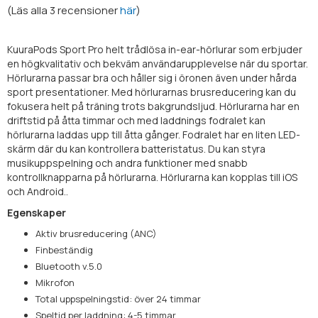
(
Läs alla
3
recensioner
här
)
KuuraPods Sport Pro helt trådlösa in-ear-hörlurar som erbjuder
en högkvalitativ och bekväm användarupplevelse när du sportar.
Hörlurarna passar bra och håller sig i öronen även under hårda
sport presentationer. Med hörlurarnas brusreducering kan du
fokusera helt på träning trots bakgrundsljud. Hörlurarna har en
driftstid på åtta timmar och med laddnings fodralet kan
hörlurarna laddas upp till åtta gånger. Fodralet har en liten LED-
skärm där du kan kontrollera batteristatus. Du kan styra
musikuppspelning och andra funktioner med snabb
kontrollknapparna på hörlurarna. Hörlurarna kan kopplas till iOS
och Android..
Egenskaper
Aktiv brusreducering (ANC)
Finbeständig
Bluetooth v.5.0
Mikrofon
Total uppspelningstid: över 24 timmar
Speltid per laddning: 4-5 timmar