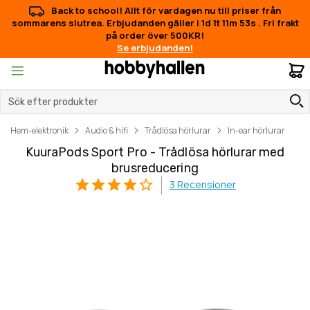
Back to school! Allt för vardagen nu till priser från
sommarens slutrea. Erbjudanden gäller i
1d 1t 11m 53s
.
Fri frakt
på order över 500KR!
Se erbjudanden!
M
Hem-elektronik
Audio & hifi
Trådlösa hörlurar
In-ear hörlurar
KuuraPods Sport Pro - Trådlösa hörlurar med
brusreducering
3
Recensioner
Hoppa
Hoppa
till
till
slutet
början
av
av
bildgalleriet
bildgalleriet