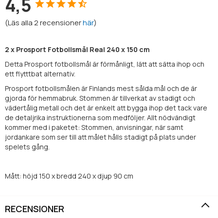
4,5
(
Läs alla
2
recensioner
här
)
2 x Prosport Fotbollsmål Real 240 x 150 cm
Detta Prosport fotbollsmål är förmånligt, lätt att sätta ihop och
ett flytttbat alternativ.
Prosport fotbollsmålen är Finlands mest sålda mål och de är
gjorda för hemmabruk. Stommen är tillverkat av stadigt och
vädertålig metall och det är enkelt att bygga ihop det tack vare
de detaljrika instruktionerna som medföljer. Allt nödvändigt
kommer med i paketet: Stommen, anvisningar, när samt
jordankare som ser till att målet hålls stadigt på plats under
spelets gång.
Mått: höjd 150 x bredd 240 x djup 90 cm
RECENSIONER