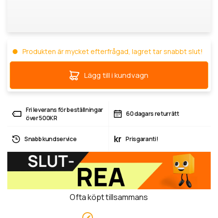
Produkten är mycket efterfrågad, lagret tar snabbt slut!
Lägg till i kundvagn
Fri leverans för beställningar
60 dagars returrätt
över 500KR
kr
Snabb kundservice
Prisgaranti!
Ofta köpt tillsammans