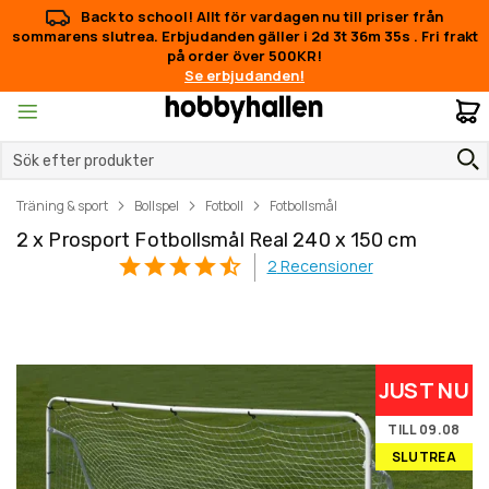
Back to school! Allt för vardagen nu till priser från
sommarens slutrea. Erbjudanden gäller i
2d 3t 36m 35s
.
Fri frakt
på order över 500KR!
Se erbjudanden!
M
Träning & sport
Bollspel
Fotboll
Fotbollsmål
2 x Prosport Fotbollsmål Real 240 x 150 cm
2
Recensioner
Hoppa
Hoppa
JUST NU
till
till
slutet
början
TILL 09.08
av
av
SLUTREA
bildgalleriet
bildgalleriet