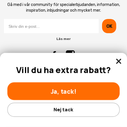
Gå med i vår community för specialerbjudanden, information,
inspiration, inbjudningar och mycket mer.
OK
Läs mer
Vill du ha extra rabatt?
Kontakta Oss
Kundtjänst
Ja, tack!
Nej tack
© 2026 Hobbyhallen.se