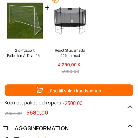
2 x Prosport
React Studsmatta
Fotbollsmål Real 240
427cm med
x 150 cm
skyddsnät
4 290,
00 Kr
5990,00
Lägg till vald i kundvagnen
Köp i ett paket och spara
-2308,00
5680,00
7988,00
TILLÄGGSINFORMATION