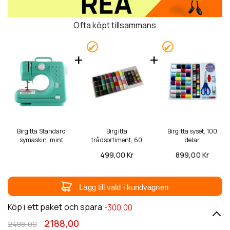
Ofta köpt tillsammans
Birgitta Standard
Birgitta
Birgitta syset, 100
symaskin, mint
trådsortiment, 60
delar
delar
499,
00 Kr
899,
00 Kr
Lägg till vald i kundvagnen
Köp i ett paket och spara
-300,00
2188,00
2488,00