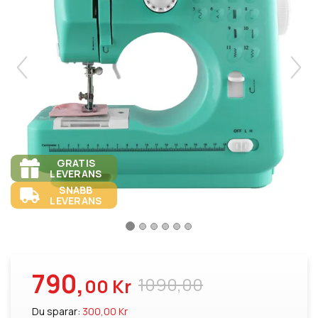
GRATIS
LEVERANS
SNABB
LEVERANS
790,
1090,00
00 Kr
Du sparar:
300,00 Kr