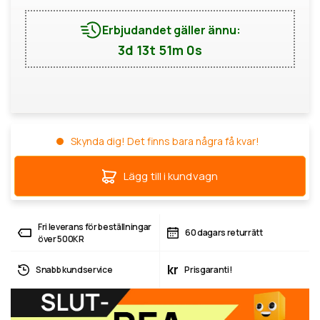
Erbjudandet gäller ännu:
3d 13t 50m 59s
Skynda dig! Det finns bara några få kvar!
Lägg till i kundvagn
Fri leverans för beställningar
60 dagars returrätt
över 500KR
kr
Snabb kundservice
Prisgaranti!