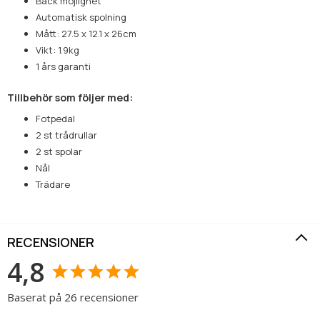
Back möjlighet
Automatisk spolning
Mått: 27.5 x 12.1 x 26cm
Vikt: 1.9kg
1 års garanti
Tillbehör som följer med:
Fotpedal
2 st trådrullar
2 st spolar
Nål
Trädare
RECENSIONER
4,8
Baserat på 26 recensioner