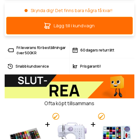
Skynda dig! Det finns bara några få kvar!
Lägg till i kundvagn
Fri leverans för beställningar
60 dagars returrätt
över 500KR
kr
Snabb kundservice
Prisgaranti!
Ofta köpt tillsammans