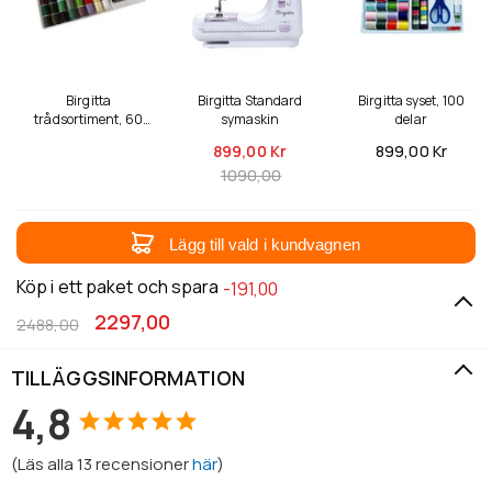
Birgitta
Birgitta Standard
Birgitta syset, 100
trådsortiment, 60
symaskin
delar
delar
899,
00 Kr
899,
00 Kr
1090,00
Lägg till vald i kundvagnen
Köp i ett paket och spara
-191,00
2297,00
2488,00
TILLÄGGSINFORMATION
4,8
(
Läs alla
13
recensioner
här
)