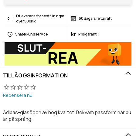
Fri leverans för beställningar
60 dagars returrätt
över 500KR
kr
Snabb kundservice
Prisgaranti!
TILLÄGGSINFORMATION
Recensera nu
Adidas-glasögon av hög kvalitet. Bekväm passform när du
är på språng.