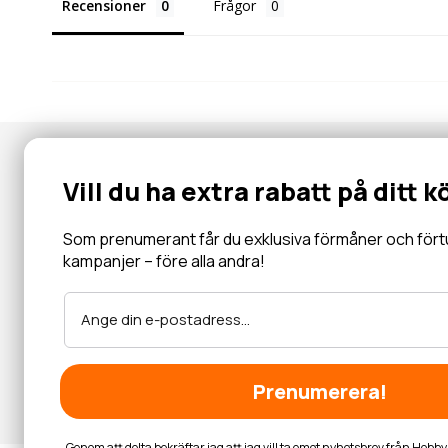
Recensioner
Frågor
Nyhetsbrev
Vill du ha extra rabatt på ditt k
Gå med i vår community för specialerbjudanden, information, 
inbjudningar och mycket mer.
Som prenumerant får du exklusiva förmåner och förtur 
kampanjer – före alla andra!
Läs mer
Prenumerera!
Genom att delta bekräftar jag att jag vill ta emot nyhetsbrev från Hob