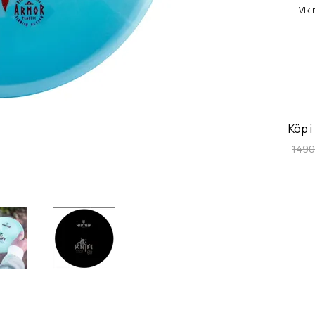
Vik
Köp i
1490