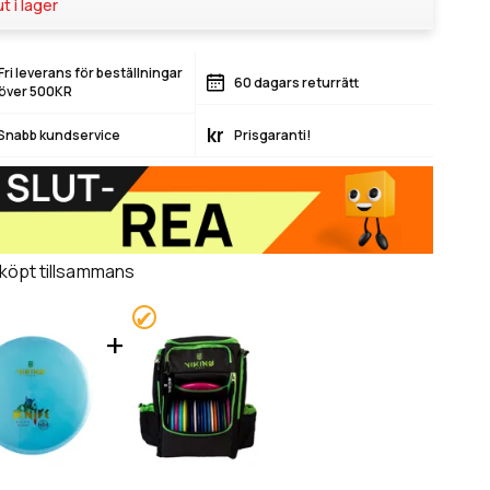
ut i lager
Fri leverans för beställningar
60 dagars returrätt
över 500KR
kr
Snabb kundservice
Prisgaranti!
 köpt tillsammans