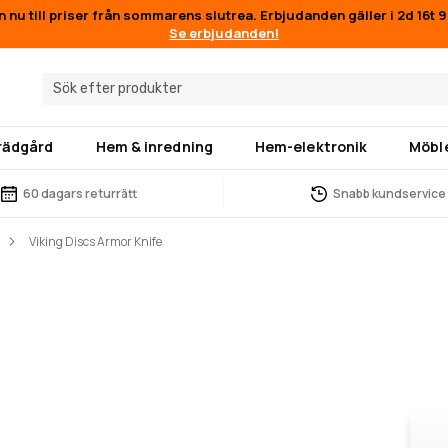
n nu till priser från sommarens slutrea. Erbjudanden gäller i
2d 16t 
Se erbjudanden!
trädgård
Hem & inredning
Hem-elektronik
Möbl
60 dagars returrätt
Snabb kundservice
Viking Discs Armor Knife