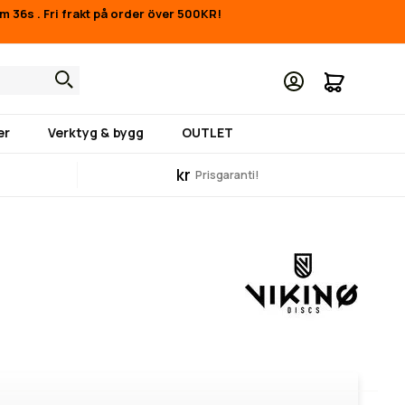
9m 35s
.
Fri frakt på order över 500KR!
Min kund
er
Verktyg & bygg
OUTLET
kr
Prisgaranti!