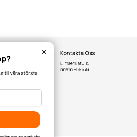
Kontakta Oss
öp?
Elimäenkatu 15,
inspiration,
00510 Helsinki
till våra största
OK
byhallen och ger samtycke