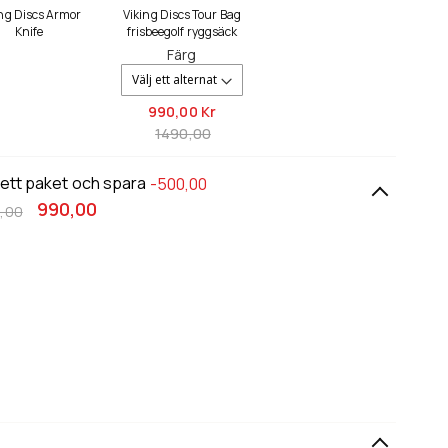
ing Discs Armor
Viking Discs Tour Bag
Knife
frisbeegolf ryggsäck
Färg
990,
00 Kr
1490,00
 ett paket och spara
-500,00
990,00
,00