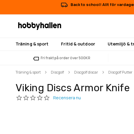
Back to school! Allt för vardage
Träning & sport
Fritid & outdoor
Utemiljö & 
Fri frakt på order över 500KR
Träning & sport
Discgolf
Discgolf discar
Discgolf Putter
Viking Discs Armor Knife
Hoppa
Hoppa
till
till