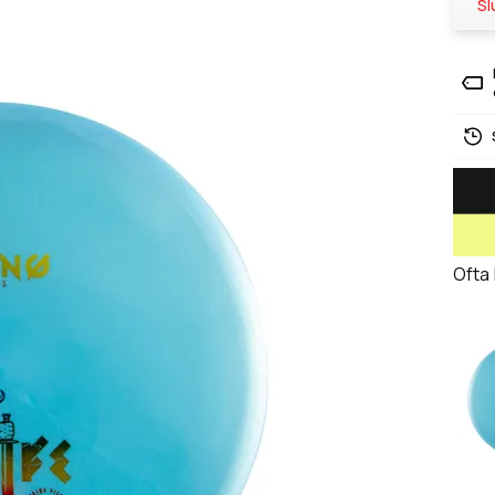
Sl
Ofta