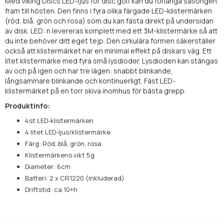
Med Viking Discs LED-ljus för disc golf kan du förlänga säsongen
fram till hösten. Den finns i fyra olika färgade LED-klistermärken
(röd, blå, grön och rosa) som du kan fästa direkt på undersidan
av disk. LED: n levereras komplett med ett 3M-klistermärke så att
du inte behöver ditt eget tejp. Den cirkulära formen säkerställer
också att klistermärket har en minimal effekt på diskars väg. Ett
litet klistermärke med fyra små lysdioder. Lysdioden kan stängas
av och på igen och har tre lägen: snabbt blinkande,
långsammare blinkande och kontinuerligt. Fäst LED-
klistermärket på en torr skiva inomhus för bästa grepp.
Produktinfo:
4st LED-klistermärken
4 litet LED-ljus/klistermärke
Färg: Röd, blå, grön, rosa
Klistermärkens vikt 5g
Diameter: 6cm
Batteri: 2 x CR1220 (inkluderad)
Driftstid: ca 10+h