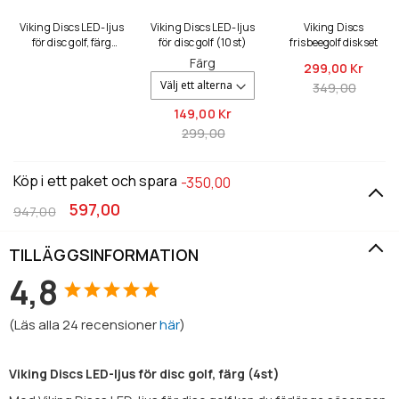
Viking Discs LED-ljus
Viking Discs LED-ljus
Viking Discs
för disc golf, färg
för disc golf (10st)
frisbeegolf diskset
(4st)
Färg
299,
00 Kr
349,00
149,
00 Kr
299,00
Köp i ett paket och spara
-350,00
597,00
947,00
TILLÄGGSINFORMATION
4,8
(
Läs alla
24
recensioner
här
)
Viking Discs LED-ljus för disc golf, färg (4st)