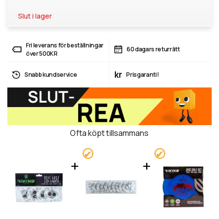
Slut i lager
Fri leverans för beställningar
60 dagars returrätt
över 500KR
kr
Snabb kundservice
Prisgaranti!
Ofta köpt tillsammans