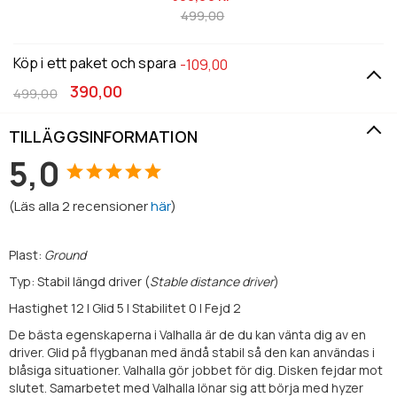
499,00
Köp i ett paket och spara
-109,00
390,00
499,00
TILLÄGGSINFORMATION
5,0
(
Läs alla
2
recensioner
här
)
Plast:
Ground
Typ: Stabil längd driver (
Stable distance driver
)
Hastighet 12 | Glid 5 | Stabilitet 0 | Fejd 2
De bästa egenskaperna i Valhalla är de du kan vänta dig av en
driver. Glid på flygbanan med ändå stabil så den kan användas i
blåsiga situationer. Valhalla gör jobbet för dig. Disken fejdar mot
slutet. Samarbetet med Valhalla lönar sig att börja med hyzer