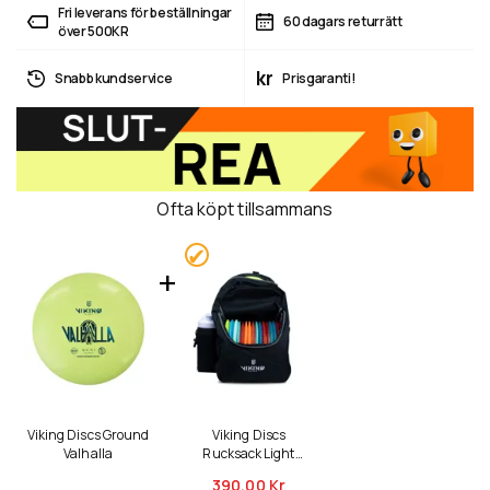
Fri leverans för beställningar
60 dagars returrätt
över 500KR
kr
Snabb kundservice
Prisgaranti!
Ofta köpt tillsammans
Viking Discs Ground
Viking Discs
Valhalla
Rucksack Light
ryggsäck
390,
00 Kr