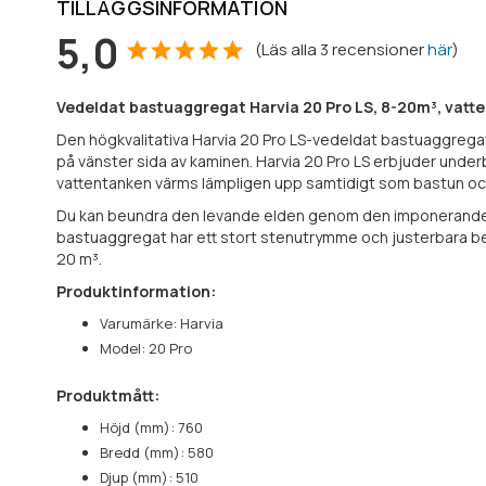
TILLÄGGSINFORMATION
5,0
(
Läs alla
3
recensioner
här
)
Vedeldat bastuaggregat Harvia 20 Pro LS, 8-20m³, vatten
Den högkvalitativa Harvia 20 Pro LS-vedeldat bastuaggregat
på vänster sida av kaminen. Harvia 20 Pro LS erbjuder under
vattentanken värms lämpligen upp samtidigt som bastun och 
Du kan beundra den levande elden genom den imponerande gl
bastuaggregat har ett stort stenutrymme och justerbara ben 
20 m³.
Produktinformation:
Varumärke: Harvia
Model: 20 Pro
Produktmått:
Höjd (mm): 760
Bredd (mm): 580
Djup (mm): 510