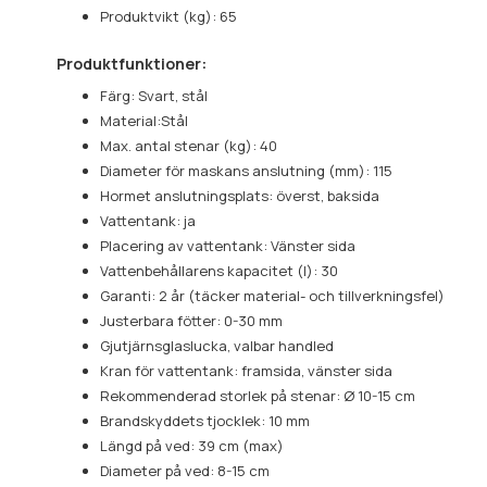
Produktvikt (kg): 65
Produktfunktioner:
Färg: Svart, stål
Material:Stål
Max. antal stenar (kg): 40
Diameter för maskans anslutning (mm): 115
Hormet anslutningsplats: överst, baksida
Vattentank: ja
Placering av vattentank: Vänster sida
Vattenbehållarens kapacitet (l): 30
Garanti: 2 år (täcker material- och tillverkningsfel)
Justerbara fötter: 0-30 mm
Gjutjärnsglaslucka, valbar handled
Kran för vattentank: framsida, vänster sida
Rekommenderad storlek på stenar: Ø 10-15 cm
Brandskyddets tjocklek: 10 mm
Längd på ved: 39 cm (max)
Diameter på ved: 8-15 cm