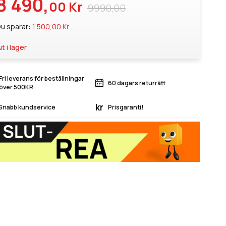
8 490,
00 Kr
9990,00
u sparar:
1 500,00 Kr
ut i lager
Fri leverans för beställningar
60 dagars returrätt
över 500KR
kr
Snabb kundservice
Prisgaranti!