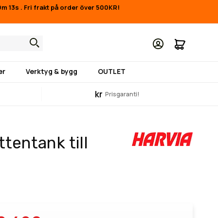
0m 12s
.
Fri frakt på order över 500KR!
Min kund
er
Verktyg & bygg
OUTLET
kr
Prisgaranti!
tentank till