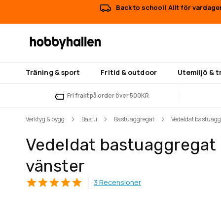
Back to school! Allt för vardage
Träning & sport
Fritid & outdoor
Utemiljö & 
Fri frakt på order över 500KR
Verktyg & bygg
Bastu
Bastuaggregat
Vedeldat bastuaggr
Vedeldat bastuaggregat H
vänster
3
Recensioner
Hoppa
Hoppa
till
till