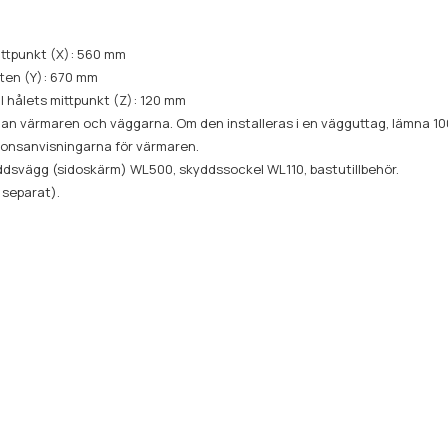
mittpunkt (X): 560 mm
tten (Y): 670 mm
l hålets mittpunkt (Z): 120 mm
an värmaren och väggarna. Om den installeras i en vägguttag, lämna 100
ionsanvisningarna för värmaren.
yddsvägg (sidoskärm) WL500, skyddssockel WL110, bastutillbehör.
 separat).