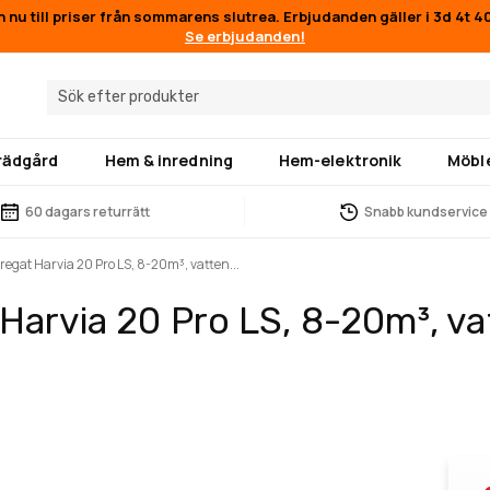
n nu till priser från sommarens slutrea. Erbjudanden gäller i
3d 4t 4
Se erbjudanden!
trädgård
Hem & inredning
Hem-elektronik
Möbl
60 dagars returrätt
Snabb kundservice
egat Harvia 20 Pro LS, 8-20m³, vatten...
arvia 20 Pro LS, 8-20m³, vat