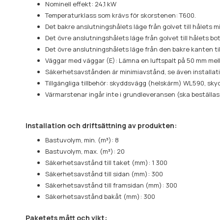
Nominell effekt: 24,1 kW
Temperaturklass som krävs för skorstenen: T600.
Det bakre anslutningshålets läge från golvet till hålets 
Det övre anslutningshålets läge från golvet till hålets bo
Det övre anslutningshålets läge från den bakre kanten til
Väggar med väggar (E): Lämna en luftspalt på 50 mm mell
Säkerhetsavstånden är minimiavstånd, se även installat
Tillgängliga tillbehör: skyddsvägg (helskärm) WL590, sk
Värmarstenar ingår inte i grundleveransen (ska beställas
Installation och driftsättning av produkten:
Bastuvolym, min. (m³): 8
Bastuvolym, max. (m³): 20
Säkerhetsavstånd till taket (mm): 1 300
Säkerhetsavstånd till sidan (mm): 300
Säkerhetsavstånd till framsidan (mm): 300
Säkerhetsavstånd bakåt (mm): 300
Paketets mått och vikt: