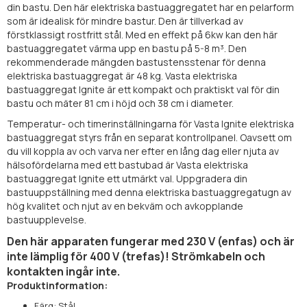
din bastu. Den här elektriska bastuaggregatet har en pelarform
som är idealisk för mindre bastur. Den är tillverkad av
förstklassigt rostfritt stål. Med en effekt på 6kw kan den här
bastuaggregatet värma upp en bastu på 5-8 m³. Den
rekommenderade mängden bastustensstenar för denna
elektriska bastuaggregat är 48 kg. Vasta elektriska
bastuaggregat Ignite är ett kompakt och praktiskt val för din
bastu och mäter 81 cm i höjd och 38 cm i diameter.
Temperatur- och timerinställningarna för Vasta Ignite elektriska
bastuaggregat styrs från en separat kontrollpanel. Oavsett om
du vill koppla av och varva ner efter en lång dag eller njuta av
hälsofördelarna med ett bastubad är Vasta elektriska
bastuaggregat Ignite ett utmärkt val. Uppgradera din
bastuuppställning med denna elektriska bastuaggregatugn av
hög kvalitet och njut av en bekväm och avkopplande
bastuupplevelse.
Den här apparaten fungerar med 230 V (enfas) och är
inte lämplig för 400 V (trefas)! Strömkabeln och
kontakten ingår inte.
Produktinformation:
Färg: Stål