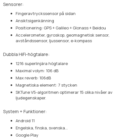
Sensorer:
Fingeravtryckssensor på sidan
Ansiktsigenkänning
Positionering: GPS + Galileo + Glonass + Beidou
Accelerometer, gyroskop, geomagnetisk sensor,
avståndssensor, ljussensor, e-kompass
Dubbla HiFi-högtalare:
1216 superlinjära högtalare
Maximal volym: 106 dB
Max reverb: 106dB
Magnetiska element: 7 stycken
SKTune V5-algoritmen optimerar 15 olika nivåer av
ljudegenskaper.
System + Funktioner:
Android 11
Engelska, finska, svenska...
Google Play