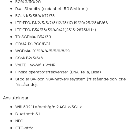
5G/4G/3G/2G.
Dual Standby (endast ett 5G SIM-kort)
5G: N1/3/38/41/77/78
LTE-FDD: B1/2/3/5/7/8/12/18/17/19/20/25/28AB/66
LTE-TDD: B34/38/39/40/41(2515-2675MHz)
TD-SCDMA: B34/39
CDMA 1X: BC0/BC1
WCDMA: B1/2/4/4/5/5/6/8/19
GSM: B2/3/5/8
VoLTE + VoWifi + VoNR
Finska operatörsfrekvenser (DNA, Telia, Elisa)
Stödjer SA- och NSA-nätverkssystem (fristående och icke
fristående).
Anslutningar:
Wifi 802.11 a/ac/b/g/n 2.4GHz/5GHz
Bluetooth 5.1
NFC
OTG-stöd