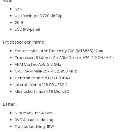
Visa:
6,52''
Upplösning: HD 720x1600p
20:9
LCD IPS-panel
Processor och minne:
System: Mediatek Dimensity 700 (MT6833), 7nm
Processor: 8 kärnor: 2 x ARM Cortex-A76, 2,2 GHz + 6 x
ARM Cortex-A55, 2,0 GHz
GPU: ARM Mali-G57 MC2, 950 MHz
Centralt minne: 8 GB LPDDR4X
Internt minne: 128 GB UFS2.2
Minneskort: max 1 TB MicroSD
Batteri:
5180mAh / 19.943Wh
9V/2A snabbladdning
Trådlös laddning, 15W