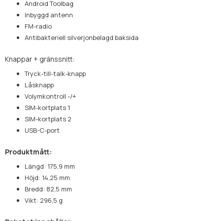
Android Toolbag
Inbyggd antenn
FM-radio
Antibakteriell silverjonbelagd baksida
Knappar + gränssnitt:
Tryck-till-talk-knapp
Låsknapp
Volymkontroll -/+
SIM-kortplats 1
SIM-kortplats 2
USB-C-port
Produktmått:
Längd: 175,9 mm
Höjd: 14,25 mm
Bredd: 82,5 mm
Vikt: 296,5 g