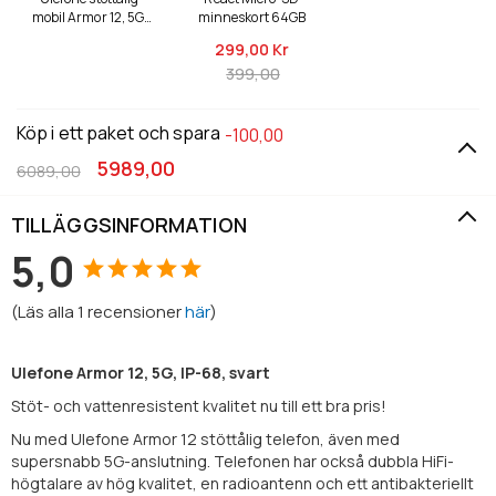
mobil Armor 12, 5G,
minneskort 64GB
IP-68, svart
299,
00 Kr
399,00
Köp i ett paket och spara
-100,00
5989,00
6089,00
TILLÄGGSINFORMATION
5,0
(
Läs alla
1
recensioner
här
)
Ulefone Armor 12, 5G, IP-68, svart
Stöt- och vattenresistent kvalitet nu till ett bra pris!
Nu med Ulefone Armor 12 stöttålig telefon, även med
supersnabb 5G-anslutning. Telefonen har också dubbla HiFi-
högtalare av hög kvalitet, en radioantenn och ett antibakteriellt