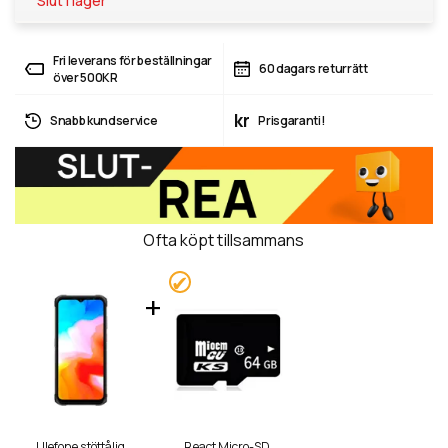
Slut i lager
Fri leverans för beställningar
60 dagars returrätt
över 500KR
kr
Snabb kundservice
Prisgaranti!
Ofta köpt tillsammans
Ulefone stöttålig
React Micro-SD