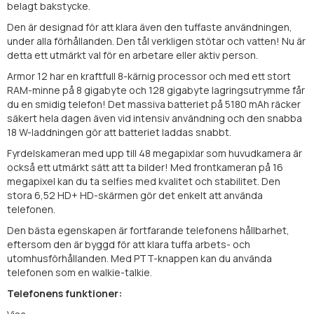
belagt bakstycke.
Den är designad för att klara även den tuffaste användningen,
under alla förhållanden. Den tål verkligen stötar och vatten! Nu är
detta ett utmärkt val för en arbetare eller aktiv person.
Armor 12 har en kraftfull 8-kärnig processor och med ett stort
RAM-minne på 8 gigabyte och 128 gigabyte lagringsutrymme får
du en smidig telefon! Det massiva batteriet på 5180 mAh räcker
säkert hela dagen även vid intensiv användning och den snabba
18 W-laddningen gör att batteriet laddas snabbt.
Fyrdelskameran med upp till 48 megapixlar som huvudkamera är
också ett utmärkt sätt att ta bilder! Med frontkameran på 16
megapixel kan du ta selfies med kvalitet och stabilitet. Den
stora 6,52 HD+ HD-skärmen gör det enkelt att använda
telefonen.
Den bästa egenskapen är fortfarande telefonens hållbarhet,
eftersom den är byggd för att klara tuffa arbets- och
utomhusförhållanden. Med PTT-knappen kan du använda
telefonen som en walkie-talkie.
Telefonens funktioner: