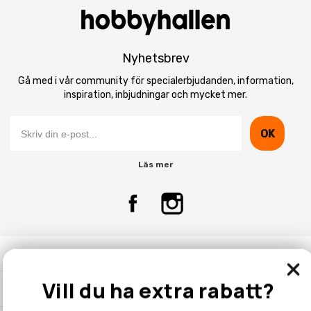
Nyhetsbrev
Gå med i vår community för specialerbjudanden, information,
inspiration, inbjudningar och mycket mer.
OK
Läs mer
Kontakta Oss
Vill du ha extra rabatt?
Kundtjänst