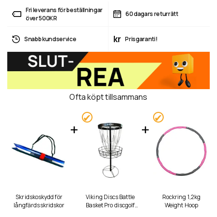
Fri leverans för beställningar
60 dagars returrätt
över 500KR
kr
Snabb kundservice
Prisgaranti!
Ofta köpt tillsammans
Skridskoskydd för
Viking Discs Battle
Rockring 1,2kg
långfärdsskridskor
Basket Pro discgolf
Weight Hoop
korg