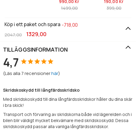
990,
00 Kr
190,
00 Kr
1499,00
399,00
Köp i ett paket och spara
-718,00
1329,00
2047,00
TILLÄGGSINFORMATION
4,7
(
Läs alla
7
recensioner
här
)
Skridskoskydd till långfärdsskridsko
Med skridskoskydd till dina långfärdsskridskor håller du dina skär
i bra skick!
Transport och förvaring av skridskorna både vid lägerelden och i
bilen blir väldigt mycket bekvämare med skridskoskydd. Dessa
skridskoskydd passar alla vanliga långfärdsskridskor.