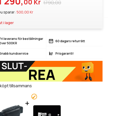
1 290,
00 Kr
1790,00
u sparar:
500,00 Kr
ut i lager
Fri leverans för beställningar
60 dagars returrätt
över 500KR
kr
Snabb kundservice
Prisgaranti!
 köpt tillsammans