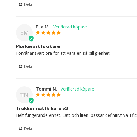
Dela
Eija M.
EM
Mörkersiktskikare
Förvånansvärt bra för att vara en så billig enhet
Dela
Tommi N.
TN
Trekker nattkikare v2
Helt fungerande enhet. Lätt och liten, passar definitivt väl i fi
Dela