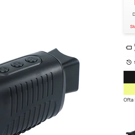
D
Sl
Ofta