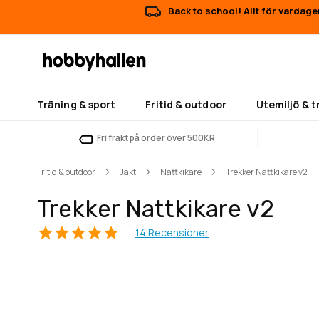
Back to school! Allt för vardage
Träning & sport
Fritid & outdoor
Utemiljö & 
Fri frakt på order över 500KR
Fritid & outdoor
Jakt
Nattkikare
Trekker Nattkikare v2
Trekker Nattkikare v2
14
Recensioner
Hoppa
Hoppa
till
till