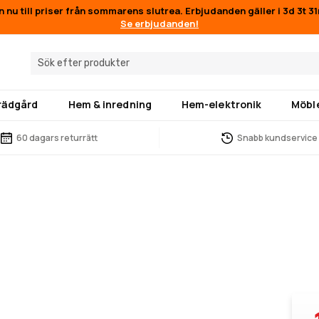
n nu till priser från sommarens slutrea. Erbjudanden gäller i
3d 3t 3
Se erbjudanden!
trädgård
Hem & inredning
Hem-elektronik
Möbl
60 dagars returrätt
Snabb kundservice