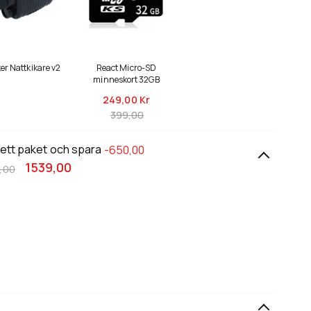
er Nattkikare v2
React Micro-SD
minneskort 32GB
249,
00 Kr
399,00
 ett paket och spara
-650,00
1539,00
,00