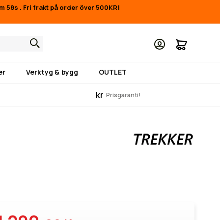
1m 57s
.
Fri frakt på order över 500KR!
Min kund
er
Verktyg & bygg
OUTLET
kr
Prisgaranti!