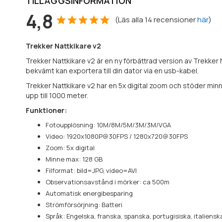
TILLÄGGSINFORMATION
4,8
(
Läs alla
14
recensioner
här
)
Trekker Nattkikare v2
Trekker Nattkikare v2 är en ny förbättrad version av Trekker
bekvämt kan exportera till din dator via en usb-kabel.
Trekker Nattkikare v2 har en 5x digital zoom och stöder minn
upp till 1000 meter.
Funktioner:
Fotoupplösning: 10M/8M/5M/3M/3M/VGA
Video: 1920x1080P@30FPS / 1280x720@30FPS
Zoom: 5x digital
Minne max: 128 GB
Filformat: bild=JPG, video=AVI
Observationsavstånd i mörker: ca 500m
Automatisk energibesparing
Strömförsörjning: Batteri
Språk: Engelska, franska, spanska, portugisiska, italienska