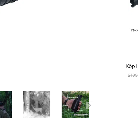
Trekk
Köp i
2189