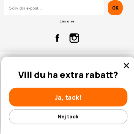
OK
Läs mer
Kontakta Oss
Vill du ha extra rabatt?
Kundtjänst
Ja, tack!
© 2026 Hobbyhallen.se
Nej tack