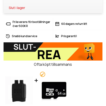
Slut i lager
Fri leverans för beställningar
60 dagars returrätt
över 500KR
kr
Snabb kundservice
Prisgaranti!
Ofta köpt tillsammans