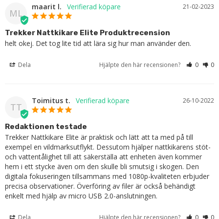
maarit l.
21-02-2023
ML
Trekker Nattkikare Elite Produktrecension
helt okej. Det tog lite tid att lära sig hur man använder den.
Dela
Hjälpte den här recensionen?
0
0
Toimitus t.
26-10-2022
TT
Redaktionen testade
Trekker Nattkikare Elite är praktisk och lätt att ta med på till 
exempel en vildmarksutflykt. Dessutom hjälper nattkikarens stöt- 
och vattentålighet till att säkerställa att enheten även kommer 
hem i ett stycke även om den skulle bli smutsig i skogen. Den 
digitala fokuseringen tillsammans med 1080p-kvaliteten erbjuder 
precisa observationer. Överföring av filer är också behändigt 
enkelt med hjälp av micro USB 2.0-anslutningen.
Dela
Hjälpte den här recensionen?
0
0