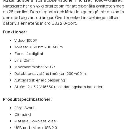
Nu kan du spela in dina observationer i mörkret i 1080P-kvalitet.
Nattkikare har en 4x digital zoom för att bibehålla kvaliteten med
en 25 mm lins. Den eleganta och lätta designen gör att du kan ta
den med dig vart du än går. Överför enkelt inspelningen till din
dator via enhetens micro USB 2.0-port.
Funktioner:
Video: 1080P
IR-laser: 850 nm 200-400m
Zoom: 4x digital
Lins: 25mm
Maximalt minne: 32 GB
Detektionsavstånd i mörker: 200-400 m.
Automatisk energibesparing
Ström: 2 x 3,7 V 18650 uppladdningsbara batterier
Produktspecifikationer:
Färg: Svart.
CE-märkt
Material: PP-plast, glas
USB-port: Micro USB 2.0