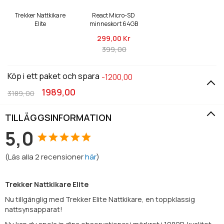
Trekker Nattkikare
React Micro-SD
Elite
minneskort 64GB
299,
00 Kr
399,00
Köp i ett paket och spara
-1200,00
1989,00
3189,00
TILLÄGGSINFORMATION
5,0
(
Läs alla
2
recensioner
här
)
Trekker Nattkikare Elite
Nu tillgänglig med Trekker Elite Nattkikare, en toppklassig
nattsynsapparat!