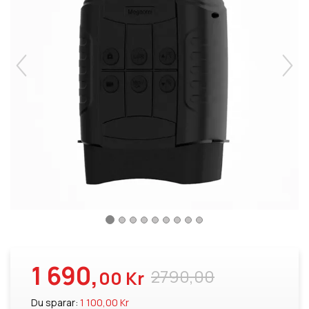
1 690,
2790,00
00 Kr
Du sparar:
1 100,00 Kr