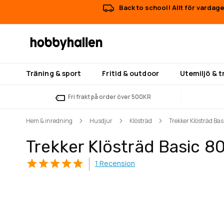
Back to school! Allt för vardag
Träning & sport
Fritid & outdoor
Utemiljö & 
Fri frakt på order över 500KR
Hem & inredning
Husdjur
Klösträd
Trekker Klösträd Ba
Trekker Klösträd Basic 
1
Recension
Hoppa
Hoppa
till
till