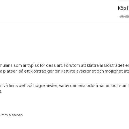
Köp i
2688
mulans som är typisk för dess art. Förutom att klättra är klösträdet en
platser, så ett klösträd ger din katt lite avskildhet och möjlighet a
vå finns det två högre nivåer, varav den ena också har en boll som hä
s.
4 mm sisalrep