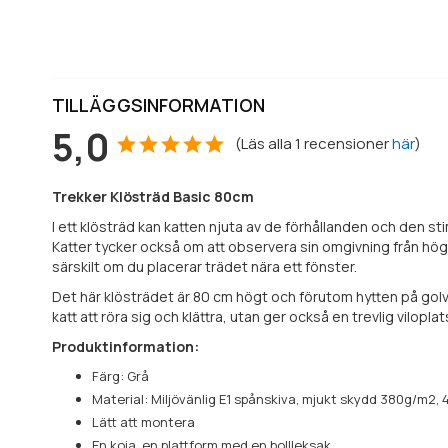
TILLÄGGSINFORMATION
5,0
(
Läs alla
1
recensioner
här
)
Trekker
Klösträd
Basic 80cm
I ett klösträd kan katten njuta av de förhållanden och den sti
Katter tycker också om att observera sin omgivning från höga 
särskilt om du placerar trädet nära ett fönster.
Det här klösträdet är 80 cm högt och förutom hytten på golvni
katt att röra sig och klättra, utan ger också en trevlig viloplat
Produktinformation:
Färg: Grå
Material: Miljövänlig E1 spånskiva, mjukt skydd 380g/m2, 
Lätt att montera
En koja, en plattform med en bollleksak