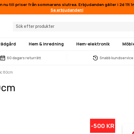
en nu till priser från sommarens slutrea. Erbjudanden gäller i
2d 11t 
Se erbjudanden!
trädgård
Hem & inredning
Hem-elektronik
Möbl
60 dagars returrätt
Snabb kundservice
sic 80cm
80cm
-500 KR