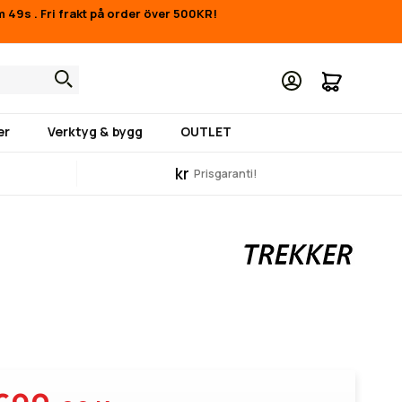
1m 48s
.
Fri frakt på order över 500KR!
Min kund
er
Verktyg & bygg
OUTLET
kr
Prisgaranti!