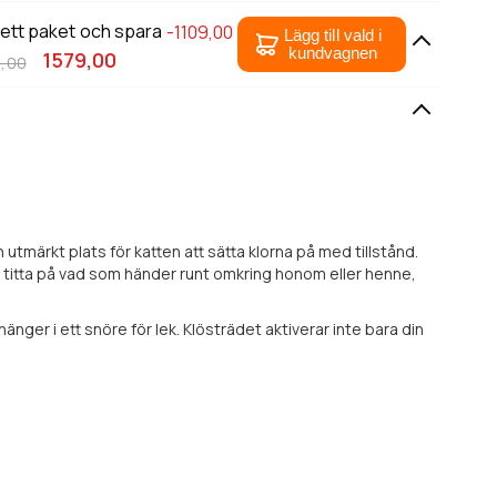
 ett paket och spara
-1109,00
Lägg till vald i
kundvagnen
1579,00
,00
 utmärkt plats för katten att sätta klorna på med tillstånd.
tt titta på vad som händer runt omkring honom eller henne,
nger i ett snöre för lek. Klösträdet aktiverar inte bara din