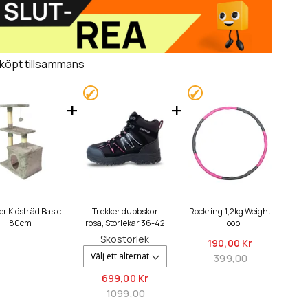
 köpt tillsammans
er Klösträd Basic
Trekker dubbskor
Rockring 1,2kg Weight
80cm
rosa, Storlekar 36-42
Hoop
Skostorlek
190,
00 Kr
399,00
699,
00 Kr
1099,00