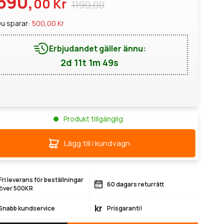
690,
00 Kr
1190,00
u sparar:
500,00 Kr
Erbjudandet gäller ännu:
2d 11t 1m 48s
Produkt tillgänglig
Lägg till i kundvagn
Fri leverans för beställningar
60 dagars returrätt
över 500KR
kr
Snabb kundservice
Prisgaranti!