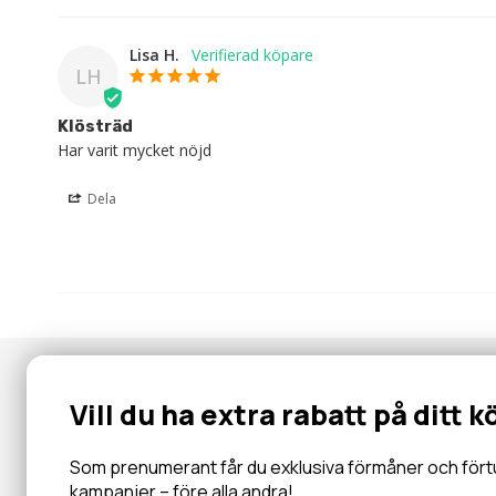
Lisa H.
LH
Klösträd
Har varit mycket nöjd
Dela
Nyhetsbrev
Vill du ha extra rabatt på ditt k
Gå med i vår community för specialerbjudanden, information, 
inbjudningar och mycket mer.
Som prenumerant får du exklusiva förmåner och förtur 
kampanjer – före alla andra!