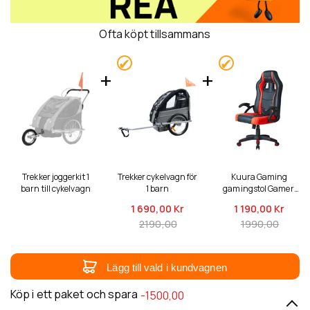
Ofta köpt tillsammans
Trekker joggerkit 1
Trekker cykelvagn för
Kuura Gaming
barn till cykelvagn
1 barn
gamingstol Gamer,
svart-röd
1 690,
00 Kr
1 190,
00 Kr
2190,00
1990,00
Lägg till vald i kundvagnen
Köp i ett paket och spara
-1500,00