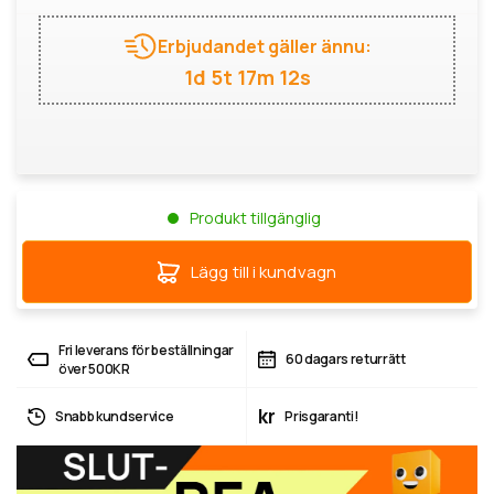
Erbjudandet gäller ännu:
1d 5t 17m 12s
Produkt tillgänglig
Lägg till i kundvagn
Fri leverans för beställningar
60 dagars returrätt
över 500KR
kr
Snabb kundservice
Prisgaranti!