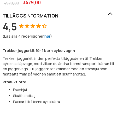
3479,00
4979,00
TILLÄGGSINFORMATION
4,5
(
Läs alla
4
recensioner
här
)
Trekker joggerkit för 1 barn cykelvagnn
Trekker joggerkit är den perfekta tilläggsdelen till Trekker
cykelns släpvagn, med vilken du ändrar barnstransport-kärran till
en joggervagn. Till joggerkitet kommer med ett framhjul som
fastsätts fram på vagnen samt ett skuffhandtag.
Produktinfo:
Framhjul
Skuffhandtag
Passar till: 1 barns cykelkärra