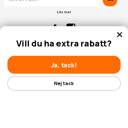
Läs mer
Vill du ha extra rabatt?
Kontakta Oss
Kundtjänst
Ja, tack!
Nej tack
© 2026 Hobbyhallen.se