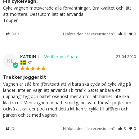
Fin cykelvagn.
Cykelvagnen motsvarade alla förväntningar. Bra kvalitet och lätt 
att montera. Dessutom lätt att använda. 

Toppen!!!
Dela
Hjälpte den här recensionen?
0
0
KATRIN L.
23-04-2020
KL
SE
Trekker joggerkit
Vagnen är såå bra (förutsatt att vi bara ska cykla på cykelväg på 
landet, inte en vagn att använda i biltrafik. Sätet är bara ett 
upphängt tyg och bältet oseriöst mer än för att barnet inte ska 
klättra ut. Men vagnen är nätt, smidig, bekväm för vår pojk som 
också älskar den) och med detta kit kan vi cykla till affären och 
Dela
Hjälpte den här recensionen?
3
0