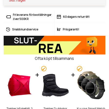
Slut i lager
Fri leverans för beställningar
60 dagars returrätt
över 500KR
kr
Snabb kundservice
Prisgaranti!
Ofta köpt tillsammans
Trekker Isfisketält, 2
Trekker Dubbskor
Kuura+ Smart Watch