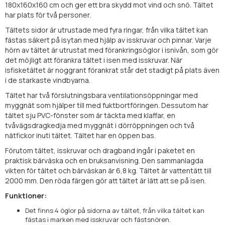
180x160x160 cm och ger ett bra skydd mot vind och snö. Tältet
har plats för två personer.
Tältets sidor är utrustade med fyra ringar, från vilka tältet kan
fästas säkert på isytan med hjälp av isskruvar och pinnar. Varje
hörn av tältet är utrustat med förankringsöglor i isnivån, som gör
det möjligt att förankra tältet i isen med isskruvar. När
isfisketältet är noggrant förankrat står det stadigt på plats även
i de starkaste vindbyarna.
Tältet har två förslutningsbara ventilationsöppningar med
myggnät som hjälper till med fuktbortföringen. Dessutom har
tältet sju PVC-fönster som är täckta med klaffar, en
tvåvägsdragkedja med myggnät i dörröppningen och två
nätfickor inuti tältet. Tältet har en öppen bas.
Förutom tältet, isskruvar och dragband ingår i paketet en
praktisk bärväska och en bruksanvisning. Den sammanlagda
vikten för tältet och bärväskan är 6,8 kg. Tältet är vattentätt till
2000 mm. Den röda färgen gör att tältet är lätt att se på isen.
Funktioner:
Det finns 4 öglor på sidorna av tältet, från vilka tältet kan
fästas i marken med isskruvar och fästsnören.