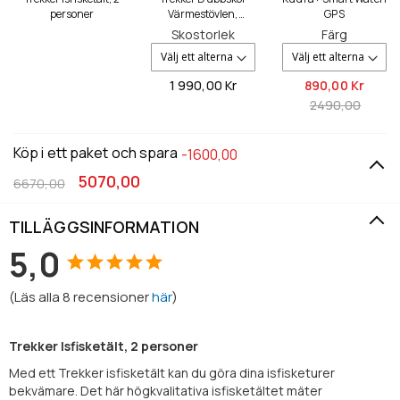
personer
Värmestövlen,
GPS
Storlekar 36-46
Skostorlek
Färg
1 990,
00 Kr
890,
00 Kr
2490,00
Köp i ett paket och spara
-1600,00
5070,00
6670,00
TILLÄGGSINFORMATION
5,0
(
Läs alla
8
recensioner
här
)
Trekker Isfisketält, 2 personer
Med ett Trekker isfisketält kan du göra dina isfisketurer
bekvämare. Det här högkvalitativa isfisketältet mäter