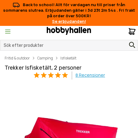
Back to school! Allt för vardagen nu till priser från
sommarens slutrea. Erbjudanden gäller i
3d 23t 2m 53s
.
Fri frakt
på order över 500KR!
Se erbjudanden!
M
Fritid & outdoor
Camping
Isfisketält
Trekker Isfisketält, 2 personer
8
Recensioner
Hoppa
Hoppa
till
till
slutet
början
av
av
bildgalleriet
bildgalleriet