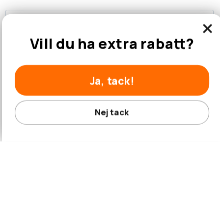
Vill du ha extra rabatt?
Rauno &.
29-07-2025
Ja, tack!
R&
Trekker Isfisketält, 2 personer
Nej tack
Lätt att sätta upp och ta ner. Används som skydd när det regnar 
under sommarens camping. Fungerar som omklädningsrum på 
stranden. Bra köp.
Dela
Hjälpte den här recensionen?
0
0
Rauno &.
29-07-2025
R&
Trekker Isfisketält, 2 personer